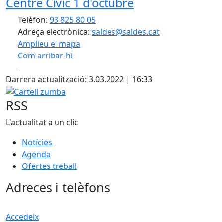
Centre Cívic 1 d'octubre
Telèfon:
93 825 80 05
Adreça electrònica:
saldes@saldes.cat
Amplieu el mapa
Com arribar-hi
Leaflet
| ©
OpenStreetMap
contributors
Facebook
X
+
Darrera actualització: 3.03.2022 | 16:33
−
Cartell zumba
RSS
L'actualitat a un clic
Notícies
Agenda
Ofertes treball
Adreces i telèfons
Accedeix