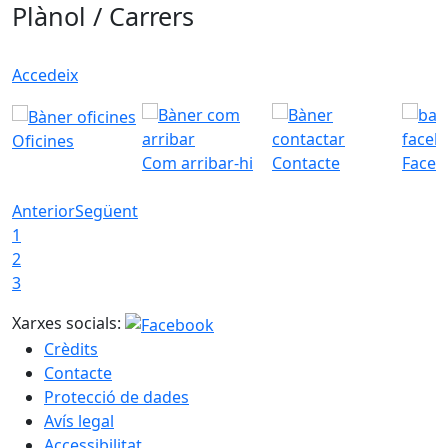
Plànol / Carrers
Accedeix
Oficines
Com arribar-hi
Contacte
Faceb
Anterior
Següent
1
2
3
Xarxes socials:
Crèdits
Contacte
Protecció de dades
Avís legal
Accessibilitat