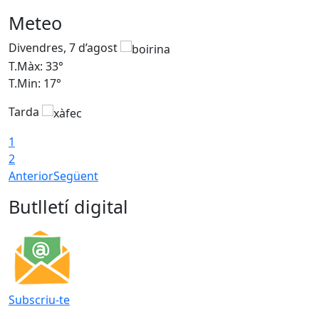
Meteo
Divendres, 7 d’agost
D
T.Màx: 33°
T
T.Min: 17°
T
Tarda
T
1
2
Anterior
Següent
Butlletí digital
Subscriu-te