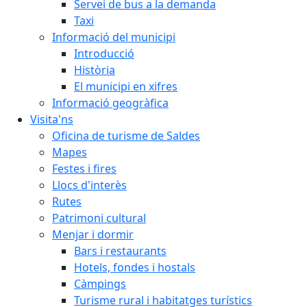
Servei de bus a la demanda
Taxi
Informació del municipi
Introducció
Història
El municipi en xifres
Informació geogràfica
Visita'ns
Oficina de turisme de Saldes
Mapes
Festes i fires
Llocs d'interès
Rutes
Patrimoni cultural
Menjar i dormir
Bars i restaurants
Hotels, fondes i hostals
Càmpings
Turisme rural i habitatges turístics