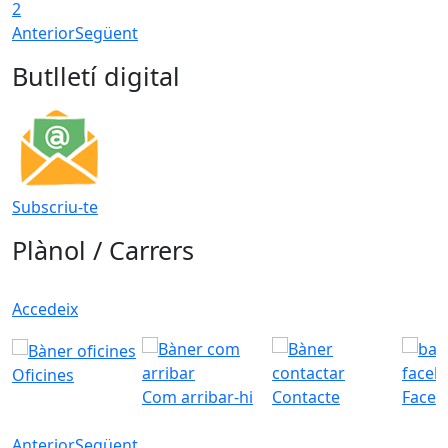
2
Anterior
Següent
Butlletí digital
Subscriu-te
Plànol / Carrers
Accedeix
Oficines
Com arribar-hi
Contacte
Faceb
Anterior
Següent