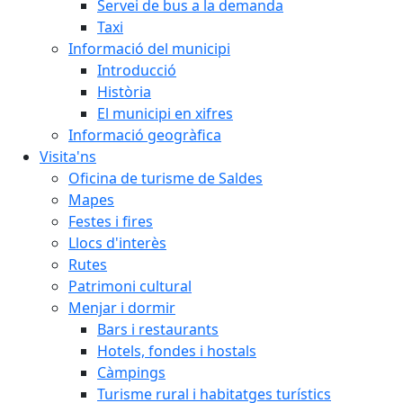
Servei de bus a la demanda
Taxi
Informació del municipi
Introducció
Història
El municipi en xifres
Informació geogràfica
Visita'ns
Oficina de turisme de Saldes
Mapes
Festes i fires
Llocs d'interès
Rutes
Patrimoni cultural
Menjar i dormir
Bars i restaurants
Hotels, fondes i hostals
Càmpings
Turisme rural i habitatges turístics