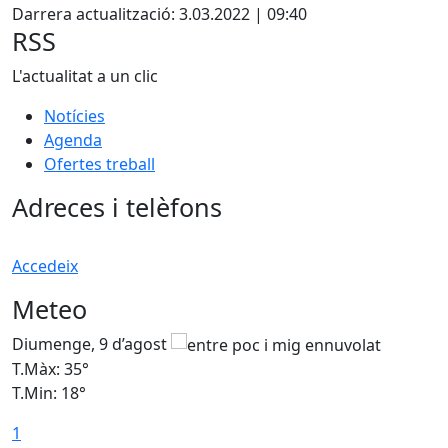
Darrera actualització: 3.03.2022 | 09:40
RSS
L'actualitat a un clic
Notícies
Agenda
Ofertes treball
Adreces i telèfons
Accedeix
Meteo
Diumenge, 9 d’agost
D
T.Màx: 35°
T
T.Min: 18°
T
1
T