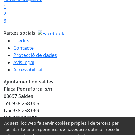
1
2
3
Xarxes socials:
Crèdits
Contacte
Protecció de dades
Avís legal
Accessibilitat
Ajuntament de Saldes
Plaça Pedraforca, s/n
08697 Saldes
Tel. 938 258 005
Fax 938 258 069
NIF P0818900C
Aquest lloc web fa servir cookies pròpies i de tercers per
facilitar-te una experiència de navegació òptima i recollir
Amb la col·laboració de: