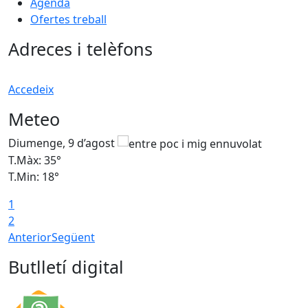
Agenda
Ofertes treball
Adreces i telèfons
Accedeix
Meteo
Diumenge, 9 d’agost
D
T.Màx: 35°
T
T.Min: 18°
T
1
T
2
Anterior
Següent
Butlletí digital