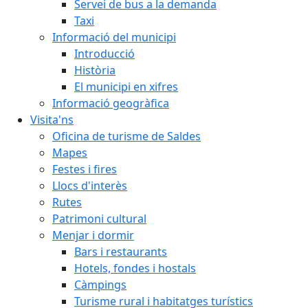
Servei de bus a la demanda
Taxi
Informació del municipi
Introducció
Història
El municipi en xifres
Informació geogràfica
Visita'ns
Oficina de turisme de Saldes
Mapes
Festes i fires
Llocs d'interès
Rutes
Patrimoni cultural
Menjar i dormir
Bars i restaurants
Hotels, fondes i hostals
Càmpings
Turisme rural i habitatges turístics