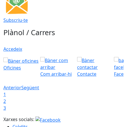
Subscriu-te
Plànol / Carrers
Accedeix
Oficines
Com arribar-hi
Contacte
Faceb
Anterior
Següent
1
2
3
Xarxes socials:
Crèdits