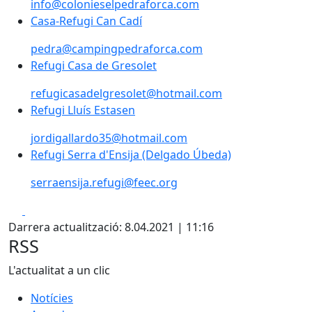
info@colonieselpedraforca.com
Casa-Refugi Can Cadí
pedra@campingpedraforca.com
Refugi Casa de Gresolet
refugicasadelgresolet@hotmail.com
Refugi Lluís Estasen
jordigallardo35@hotmail.com
Refugi Serra d'Ensija (Delgado Úbeda)
serraensija.refugi@feec.org
Facebook
X
Darrera actualització: 8.04.2021 | 11:16
RSS
L'actualitat a un clic
Notícies