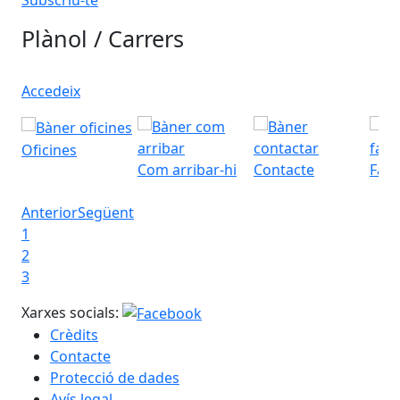
Subscriu-te
Plànol / Carrers
Accedeix
Oficines
Com arribar-hi
Contacte
Fac
Anterior
Següent
1
2
3
Xarxes socials:
Crèdits
Contacte
Protecció de dades