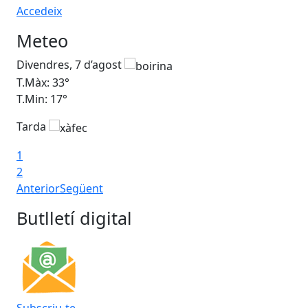
Accedeix
Meteo
Divendres, 7 d’agost
Dis
T.Màx: 33°
T.M
T.Min: 17°
T.M
Tarda
Ta
1
2
Anterior
Següent
Butlletí digital