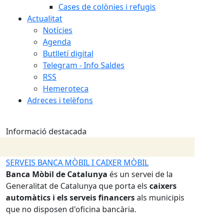
Cases de colònies i refugis
Actualitat
Notícies
Agenda
Butlletí digital
Telegram - Info Saldes
RSS
Hemeroteca
Adreces i telèfons
Informació destacada
L I CAIXER MÒBIL
IMPLANTACIÓ NOU SISTEMA 
talunya
és un servei de la
RESIDUS A SALDES
unya que porta els
caixers
A partir de l'
1 de novembre d
rveis financers
als municipis
implementarem, de la mà del 
icina bancària.
del Berguedà, contenidors tan