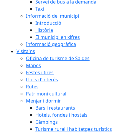
Servei de bus a la demanda
Taxi
Informació del municipi
Introducció
Història
El municipi en xifres
Informació geogràfica
Visita'ns
Oficina de turisme de Saldes
Mapes
Festes i fires
Llocs d'interès
Rutes
Patrimoni cultural
Menjar i dormir
Bars i restaurants
Hotels, fondes i hostals
Càmpings
Turisme rural i habitatges turístics