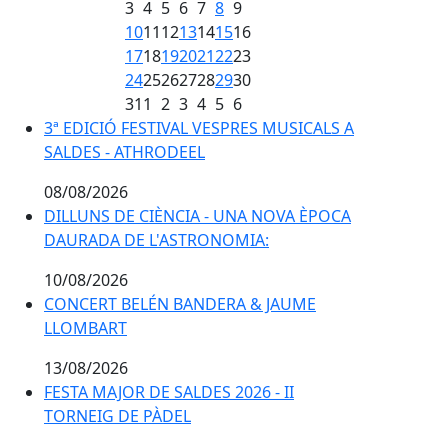
3
4
5
6
7
8
9
10
11
12
13
14
15
16
17
18
19
20
21
22
23
24
25
26
27
28
29
30
31
1
2
3
4
5
6
3ª EDICIÓ FESTIVAL VESPRES MUSICALS A SALDES - 
3ª EDICIÓ FESTIVAL VESPRES MUSICALS A
SALDES - ATHRODEEL
08/08/2026
DILLUNS DE CIÈNCIA - UNA NOVA ÈPOCA DAURADA D
DILLUNS DE CIÈNCIA - UNA NOVA ÈPOCA
DAURADA DE L'ASTRONOMIA:
10/08/2026
CONCERT BELÉN BANDERA & JAUME LLOMBART
CONCERT BELÉN BANDERA & JAUME
LLOMBART
13/08/2026
FESTA MAJOR DE SALDES 2026 - II TORNEIG DE PÀDEL
FESTA MAJOR DE SALDES 2026 - II
TORNEIG DE PÀDEL