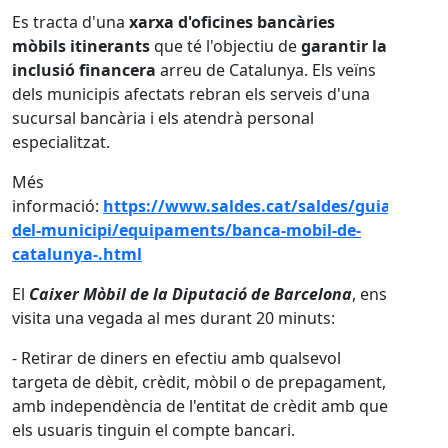
afavorir una millor gestió del
a d'oficines bancàries
e té l'objectiu de
garantir la
ðŸ‘¥
Xerrades informatives!
rreu de Catalunya. Els veïns
Vine a conèixer totes les nove
ats rebran els serveis d'una
els atendrà personal
ðŸ“
Dia
: Divendres 24 d'octub
ðŸ“
Lloc
: Local Social
/www.saldes.cat/saldes/guia-
DIA: 30 D'OCTUBRE A LES 19H
paments/banca-mobil-de-
-
oberta a tota la ciutadania
www.bergueda.cat/videoconf
a Diputació de Barcelona
, ens
 mes durant 20 minuts:
ðŸ—“️
Punts informatius!
en efectiu amb qualsevol
Recull el material, resoleu dub
èdit, mòbil o de prepagament,
activa els clauers:
e l'entitat de crèdit amb que
el compte bancari.
Dijous 23 d'octubre
de 10