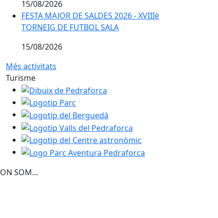
15/08/2026
FESTA MAJOR DE SALDES 2026 - XVIIIè TORNEIG DE F
FESTA MAJOR DE SALDES 2026 - XVIIIè
TORNEIG DE FUTBOL SALA
15/08/2026
Més activitats
Turisme
Dibuix de Pedraforca
Logotip Parc
Logotip del Berguedà
Logotip Valls del Pedraforca
Logotip del Centre astronòmic
Logo Parc Aventura Pedraforca
ON SOM...