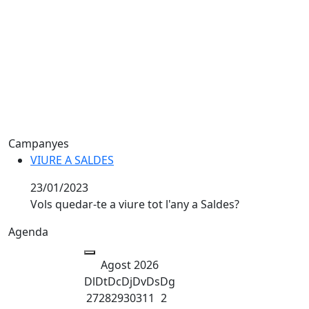
Campanyes
VIURE A SALDES
VIURE A SALDES
23/01/2023
Vols quedar-te a viure tot l'any a Saldes?
Agenda
Agost 2026
Dl
Dt
Dc
Dj
Dv
Ds
Dg
27
28
29
30
31
1
2