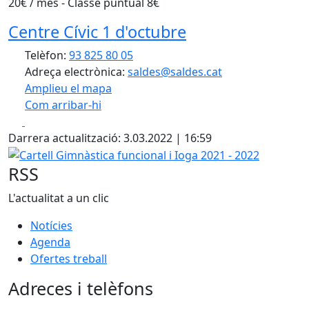
20€ / mes - Classe puntual 8€
Centre Cívic 1 d'octubre
Telèfon:
93 825 80 05
Adreça electrònica:
saldes@saldes.cat
Amplieu el mapa
Com arribar-hi
Leaflet
| ©
OpenStreetMap
contributors
Facebook
X
+
Darrera actualització: 3.03.2022 | 16:59
−
Cartell Gimnàstica funcional i Ioga 2021 - 2022
RSS
L'actualitat a un clic
Notícies
Agenda
Ofertes treball
Adreces i telèfons