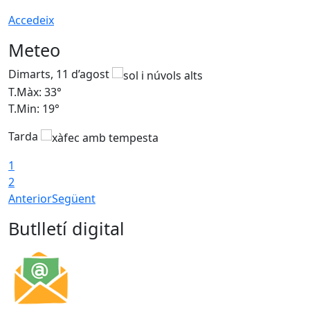
Accedeix
Meteo
Dimarts, 11 d’agost
D
T.Màx: 33°
T
T.Min: 19°
T
Tarda
T
1
2
Anterior
Següent
Butlletí digital