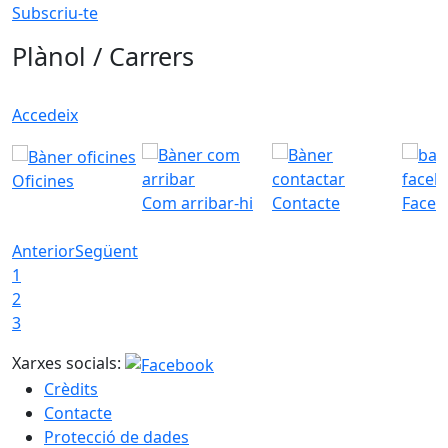
Subscriu-te
Plànol / Carrers
Accedeix
Oficines
Com arribar-hi
Contacte
Faceb
Anterior
Següent
1
2
3
Xarxes socials:
Crèdits
Contacte
Protecció de dades