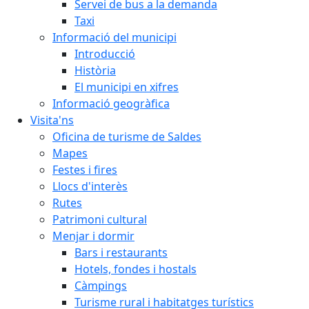
Servei de bus a la demanda
Taxi
Informació del municipi
Introducció
Història
El municipi en xifres
Informació geogràfica
Visita'ns
Oficina de turisme de Saldes
Mapes
Festes i fires
Llocs d'interès
Rutes
Patrimoni cultural
Menjar i dormir
Bars i restaurants
Hotels, fondes i hostals
Càmpings
Turisme rural i habitatges turístics