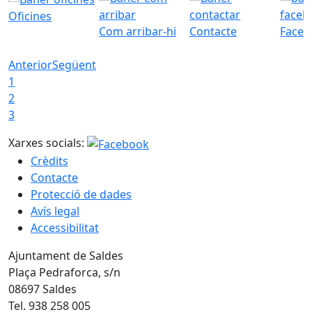
Oficines
Com arribar-hi
Contacte
Faceb
Anterior
Següent
1
2
3
Xarxes socials:
Crèdits
Contacte
Protecció de dades
Avís legal
Accessibilitat
Ajuntament de Saldes
Plaça Pedraforca, s/n
08697 Saldes
Tel. 938 258 005