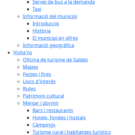
Servei de bus a la demanda
Taxi
Informació del municipi
Introducció
Història
El municipi en xifres
Informació geogràfica
Visita'ns
Oficina de turisme de Saldes
Mapes
Festes i fires
Llocs d'interès
Rutes
Patrimoni cultural
Menjar i dormir
Bars i restaurants
Hotels, fondes i hostals
Càmpings
Turisme rural i habitatges turístics