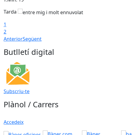
Tarda
T
1
2
Anterior
Següent
Butlletí digital
Subscriu-te
Plànol / Carrers
Accedeix