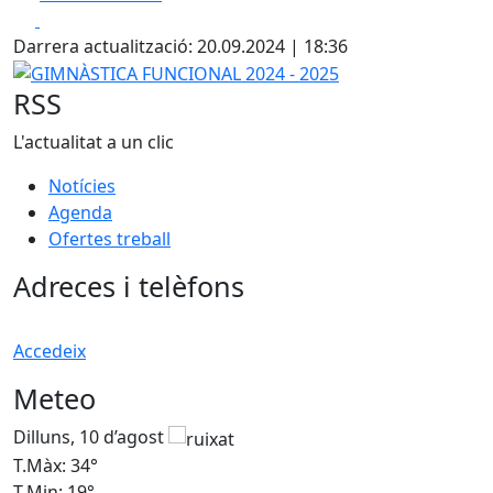
Facebook
X
+
Darrera actualització: 20.09.2024 | 18:36
−
GIMNÀSTICA FUNCIONAL 2024 - 2025
RSS
L'actualitat a un clic
Notícies
Agenda
Ofertes treball
Adreces i telèfons
Accedeix
Meteo
Dilluns, 10 d’agost
D
T.Màx: 34°
T
T.Min: 19°
T