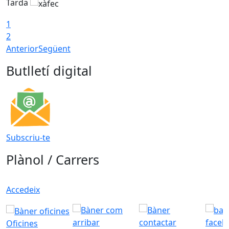
Tarda
T
1
2
Anterior
Següent
Butlletí digital
Subscriu-te
Plànol / Carrers
Accedeix
Oficines