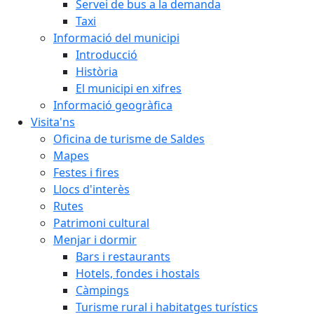
Servei de bus a la demanda
Taxi
Informació del municipi
Introducció
Història
El municipi en xifres
Informació geogràfica
Visita'ns
Oficina de turisme de Saldes
Mapes
Festes i fires
Llocs d'interès
Rutes
Patrimoni cultural
Menjar i dormir
Bars i restaurants
Hotels, fondes i hostals
Càmpings
Turisme rural i habitatges turístics