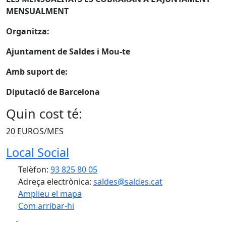
MENSUALMENT
Organitza:
Ajuntament de Saldes i Mou-te
Amb suport de:
Diputació de Barcelona
Quin cost té:
20 EUROS/MES
Local Social
Telèfon:
93 825 80 05
Adreça electrònica:
saldes@saldes.cat
Amplieu el mapa
Com arribar-hi
Leaflet
| ©
OpenStreetMap
contributors
Facebook
X
+