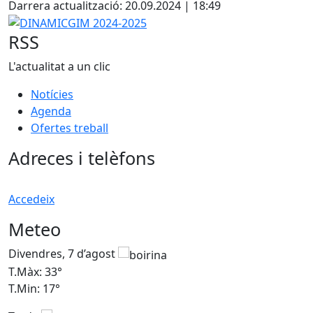
Darrera actualització: 20.09.2024 | 18:49
−
DINAMICGIM 2024-2025
RSS
L'actualitat a un clic
Notícies
Agenda
Ofertes treball
Adreces i telèfons
Accedeix
Meteo
Divendres, 7 d’agost
D
T.Màx: 33°
T
T.Min: 17°
T