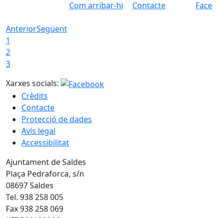
Com arribar-hi
Contacte
Faceb
Anterior
Següent
1
2
3
Xarxes socials:
Crèdits
Contacte
Protecció de dades
Avís legal
Accessibilitat
Ajuntament de Saldes
Plaça Pedraforca, s/n
08697 Saldes
Tel. 938 258 005
Fax 938 258 069