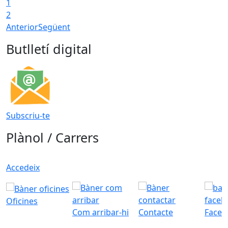
1
T
2
Anterior
Següent
Butlletí digital
Subscriu-te
Plànol / Carrers
Accedeix
Oficines
Com arribar-hi
Contacte
Faceb