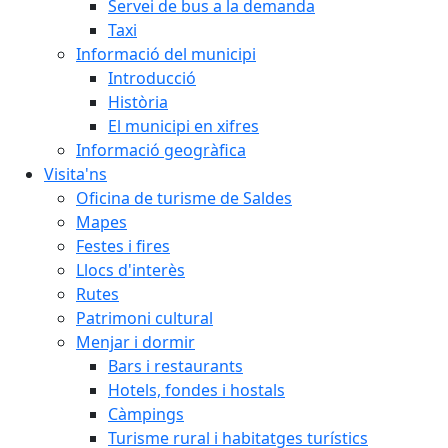
Servei de bus a la demanda
Taxi
Informació del municipi
Introducció
Història
El municipi en xifres
Informació geogràfica
Visita'ns
Oficina de turisme de Saldes
Mapes
Festes i fires
Llocs d'interès
Rutes
Patrimoni cultural
Menjar i dormir
Bars i restaurants
Hotels, fondes i hostals
Càmpings
Turisme rural i habitatges turístics