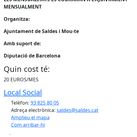
MENSUALMENT
Organitza:
Ajuntament de Saldes i Mou-te
Amb suport de:
Diputació de Barcelona
Quin cost té:
20 EUROS/MES
Local Social
Telèfon:
93 825 80 05
Adreça electrònica:
saldes@saldes.cat
Amplieu el mapa
Com arribar-hi
Leaflet
| ©
OpenStreetMap
contributors
Facebook
X
+