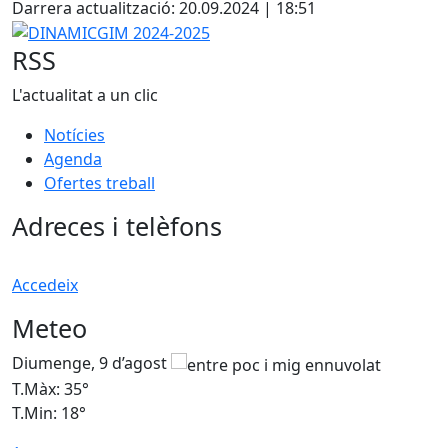
Darrera actualització: 20.09.2024 | 18:51
−
DINAMICGIM 2024-2025
RSS
L'actualitat a un clic
Notícies
Agenda
Ofertes treball
Adreces i telèfons
Accedeix
Meteo
Diumenge, 9 d’agost
D
T.Màx: 35°
T
T.Min: 18°
T