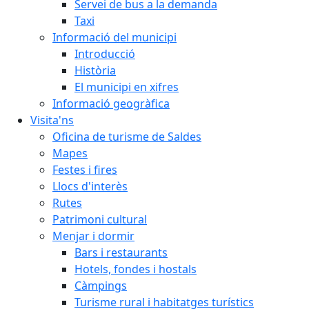
Servei de bus a la demanda
Taxi
Informació del municipi
Introducció
Història
El municipi en xifres
Informació geogràfica
Visita'ns
Oficina de turisme de Saldes
Mapes
Festes i fires
Llocs d'interès
Rutes
Patrimoni cultural
Menjar i dormir
Bars i restaurants
Hotels, fondes i hostals
Càmpings
Turisme rural i habitatges turístics