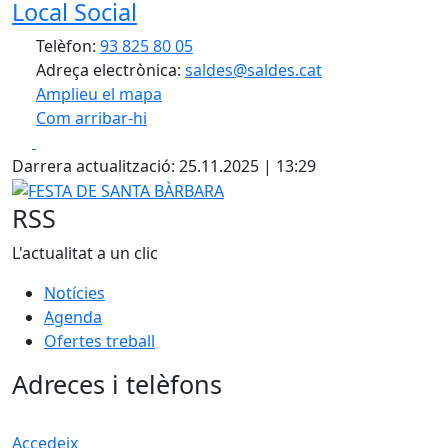
Local Social
+
Telèfon:
93 825 80 05
−
Adreça electrònica:
saldes@saldes.cat
Amplieu el mapa
Com arribar-hi
Leaflet
| ©
OpenStreetMap
contributors
Facebook
X
+
Darrera actualització: 25.11.2025 | 13:29
−
FESTA DE SANTA BÀRBARA
RSS
L'actualitat a un clic
Notícies
Agenda
Ofertes treball
Adreces i telèfons
Accedeix