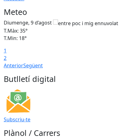
Meteo
Diumenge, 9 d’agost
D
T.Màx: 35°
T
T.Min: 18°
T
1
T
2
Anterior
Següent
Butlletí digital
Subscriu-te
Plànol / Carrers