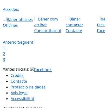
Accedeix
Oficines
Com arribar-hi
Contacte
Faceb
Anterior
Següent
1
2
3
Xarxes socials:
Crèdits
Contacte
Protecció de dades
Avís legal
Accessibilitat