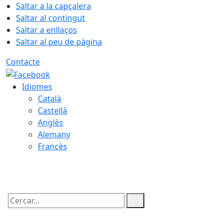
Saltar a la capçalera
Saltar al contingut
Saltar a enllaços
Saltar al peu de pàgina
Contacte
Idiomes
Català
Castellà
Anglès
Alemany
Francès
08.08.2026 | 06:04
Cercar: