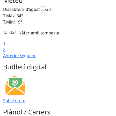
Meteo
Dissabte, 8 d’agost
D
T.Màx: 34°
T
T.Min: 19°
T
Tarda
T
1
2
Anterior
Següent
Butlletí digital
Subscriu-te
Plànol / Carrers