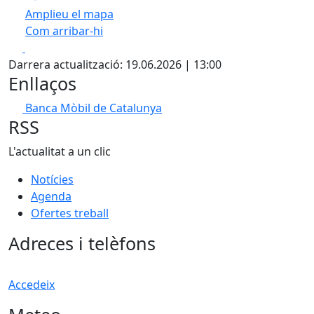
Amplieu el mapa
Com arribar-hi
Leaflet
| ©
OpenStreetMap
contributors
Facebook
X
+
Darrera actualització: 19.06.2026 | 13:00
−
Enllaços
Banca Mòbil de Catalunya
RSS
L'actualitat a un clic
Notícies
Agenda
Ofertes treball
Adreces i telèfons
Accedeix