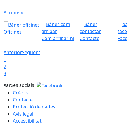
Accedeix
Oficines
Com arribar-hi
Contacte
Faceb
Anterior
Següent
1
2
3
Xarxes socials:
Crèdits
Contacte
Protecció de dades
Avís legal
Accessibilitat