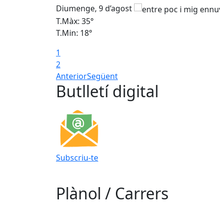
Diumenge, 9 d’agost
T.Màx: 35°
T.Min: 18°
1
2
Anterior
Següent
Butlletí digital
Subscriu-te
Plànol / Carrers