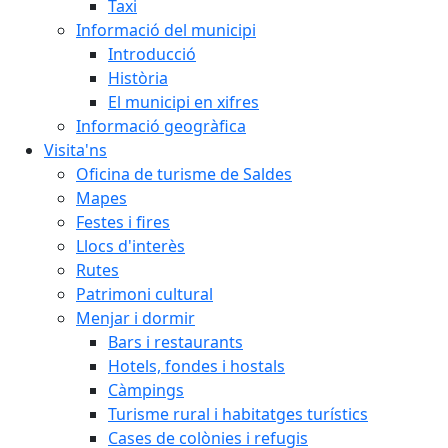
Taxi
Informació del municipi
Introducció
Història
El municipi en xifres
Informació geogràfica
Visita'ns
Oficina de turisme de Saldes
Mapes
Festes i fires
Llocs d'interès
Rutes
Patrimoni cultural
Menjar i dormir
Bars i restaurants
Hotels, fondes i hostals
Càmpings
Turisme rural i habitatges turístics
Cases de colònies i refugis