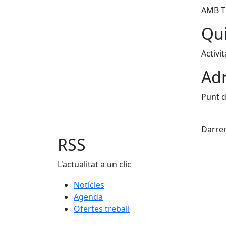
AMB T
Qui
Activit
Adr
Punt d
Fa
Darrer
RSS
L'actualitat a un clic
Notícies
Agenda
Ofertes treball