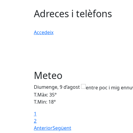
Adreces i telèfons
Accedeix
Meteo
Diumenge, 9 d’agost
T.Màx: 35°
T.Min: 18°
1
2
Anterior
Següent