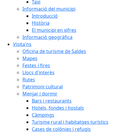
Taxi
Informació del municipi
Introducció
Història
El municipi en xifres
Informació geogràfica
Visita'ns
Oficina de turisme de Saldes
Mapes
Festes i fires
Llocs d'interès
Rutes
Patrimoni cultural
Menjar i dormir
Bars i restaurants
Hotels, fondes i hostals
Càmpings
Turisme rural i habitatges turístics
Cases de colònies i refugis