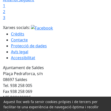
1
2
3
Xarxes socials:
Crèdits
Contacte
Protecció de dades
Avís legal
Accessibilitat
Ajuntament de Saldes
Plaça Pedraforca, s/n
08697 Saldes
Tel. 938 258 005
Fax 938 258 069
NIF P0818900C
Aquest lloc web fa servir cookies pròpies i de tercers per
Amb la col·laboració de:
facilitar-te una experiència de navegació òptima i recollir