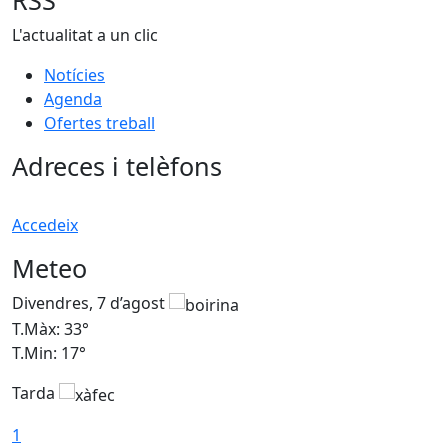
RSS
L'actualitat a un clic
Notícies
Agenda
Ofertes treball
Adreces i telèfons
Accedeix
Meteo
Divendres, 7 d’agost
D
T.Màx: 33°
T
T.Min: 17°
T
Tarda
T
1