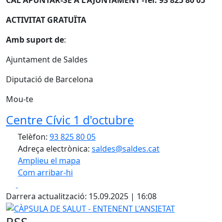
ACTIVITAT GRATUÏTA
Amb suport de
:
Ajuntament de Saldes
Diputació de Barcelona
Mou-te
Centre Cívic 1 d'octubre
Telèfon:
93 825 80 05
Adreça electrònica:
saldes@saldes.cat
Amplieu el mapa
Com arribar-hi
Leaflet
| ©
OpenStreetMap
contributors
Facebook
X
+
Darrera actualització: 15.09.2025 | 16:08
−
CÀPSULA DE SALUT - ENTENENT L'ANSIETAT