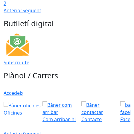
2
Anterior
Següent
Butlletí digital
Subscriu-te
Plànol / Carrers
Accedeix
Oficines
Com arribar-hi
Contacte
Faceb
Anterior
Següent