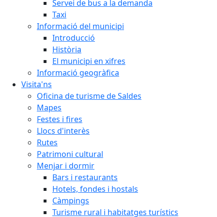
Servei de bus a la demanda
Taxi
Informació del municipi
Introducció
Història
El municipi en xifres
Informació geogràfica
Visita'ns
Oficina de turisme de Saldes
Mapes
Festes i fires
Llocs d'interès
Rutes
Patrimoni cultural
Menjar i dormir
Bars i restaurants
Hotels, fondes i hostals
Càmpings
Turisme rural i habitatges turístics