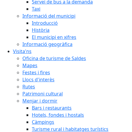
Servei de bus a la demanda
Taxi
Informació del municipi
Introducció
Història
El municipi en xifres
Informació geogràfica
Visita'ns
Oficina de turisme de Saldes
Mapes
Festes i fires
Llocs d'interès
Rutes
Patrimoni cultural
Menjar i dormir
Bars i restaurants
Hotels, fondes i hostals
Càmpings
Turisme rural i habitatges turístics