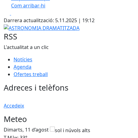
Com arribar-hi
Leaflet
| ©
OpenStreetMap
contributors
Facebook
X
+
Darrera actualització: 5.11.2025 | 19:12
−
ASTRONOMIA DRAMATITZADA
RSS
L'actualitat a un clic
Notícies
Agenda
Ofertes treball
Adreces i telèfons
Accedeix
Meteo
Dimarts, 11 d’agost
D
T.Màx: 33°
T