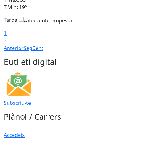
T.Min: 19°
T
Tarda
T
1
2
Anterior
Següent
Butlletí digital
Subscriu-te
Plànol / Carrers
Accedeix