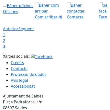
Oficines
Com arribar-hi
Contacte
Faceb
Anterior
Següent
1
2
3
Xarxes socials:
Crèdits
Contacte
Protecció de dades
Avís legal
Accessibilitat
Ajuntament de Saldes
Plaça Pedraforca, s/n
08697 Saldes