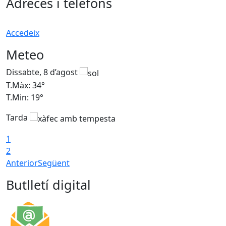
Adreces i telèfons
Accedeix
Meteo
Dissabte, 8 d’agost
D
T.Màx: 34°
T
T.Min: 19°
T
Tarda
T
1
2
Anterior
Següent
Butlletí digital