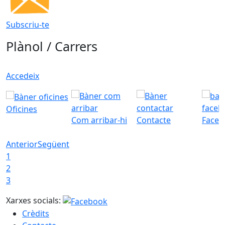
Subscriu-te
Plànol / Carrers
Accedeix
Oficines
Com arribar-hi
Contacte
Faceb
Anterior
Següent
1
2
3
Xarxes socials:
Crèdits