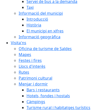
Servei de bus a la demanda
Taxi
Informació del municipi
Introducció
Història
El municipi en xifres
Informació geogràfica
Visita'ns
Oficina de turisme de Saldes
Mapes
Festes i fires
Llocs d'interès
Rutes
Patrimoni cultural
Menjar i dormir
Bars i restaurants
Hotels, fondes i hostals
Càmpings
Turisme rural i habitatges turístics