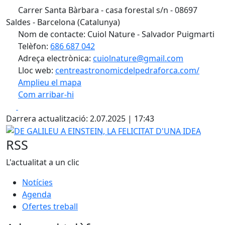
Carrer Santa Bàrbara - casa forestal s/n - 08697
Saldes - Barcelona (Catalunya)
Nom de contacte: Cuiol Nature - Salvador Puigmarti
Telèfon:
686 687 042
Adreça electrònica:
cuiolnature@gmail.com
Lloc web:
centreastronomicdelpedraforca.com/
Amplieu el mapa
Com arribar-hi
Leaflet
| ©
OpenStreetMap
contributors
Facebook
X
+
Darrera actualització: 2.07.2025 | 17:43
−
DE GALILEU A EINSTEIN, LA FELICITAT D'UNA IDEA
RSS
L'actualitat a un clic
Notícies
Agenda
Ofertes treball