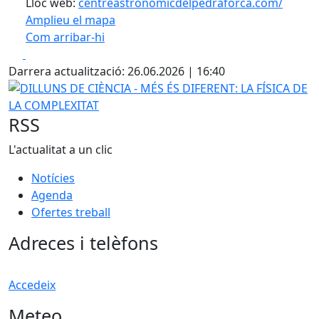
Lloc web:
centreastronomicdelpedraforca.com/
Amplieu el mapa
Com arribar-hi
Leaflet
| ©
OpenStreetMap
contributors
Facebook
X
+
Darrera actualització: 26.06.2026 | 16:40
−
DILLUNS DE CIÈNCIA - MÉS ÉS DIFERENT: LA FÍSICA DE LA
RSS
L'actualitat a un clic
Notícies
Agenda
Ofertes treball
Adreces i telèfons
Accedeix
Meteo