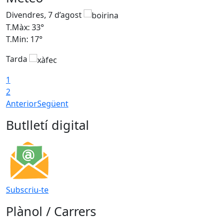
Divendres, 7 d’agost
D
T.Màx: 33°
T
T.Min: 17°
T
Tarda
T
1
2
Anterior
Següent
Butlletí digital
Subscriu-te
Plànol / Carrers