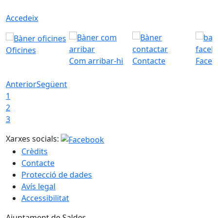
Accedeix
Oficines
Com arribar-hi
Contacte
Faceb
Anterior
Següent
1
2
3
Xarxes socials:
Crèdits
Contacte
Protecció de dades
Avís legal
Accessibilitat
Ajuntament de Saldes