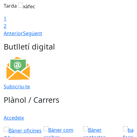
Tarda
T
1
2
Anterior
Següent
Butlletí digital
Subscriu-te
Plànol / Carrers
Accedeix