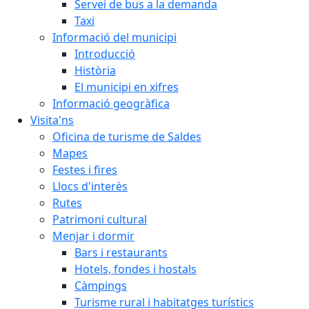
Servei de bus a la demanda
Taxi
Informació del municipi
Introducció
Història
El municipi en xifres
Informació geogràfica
Visita'ns
Oficina de turisme de Saldes
Mapes
Festes i fires
Llocs d'interès
Rutes
Patrimoni cultural
Menjar i dormir
Bars i restaurants
Hotels, fondes i hostals
Càmpings
Turisme rural i habitatges turístics