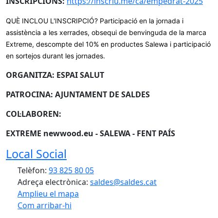
INSCRIPCIONS:
https://inscriu.me/ca/empedrat-2025
QUÈ INCLOU L'INSCRIPCIÓ? Participació en la jornada i
assistència a les xerrades, obsequi de benvinguda de la marca
Extreme, descompte del 10% en productes Salewa i participació
en sortejos durant les jornades.
ORGANITZA: ESPAI SALUT
PATROCINA: AJUNTAMENT DE SALDES
COL·LABOREN:
EXTREME newwood.eu - SALEWA - FENT PAÍS
Local Social
Telèfon:
93 825 80 05
Adreça electrònica:
saldes@saldes.cat
Amplieu el mapa
Com arribar-hi
Leaflet
| ©
OpenStreetMap
contributors
Facebook
X