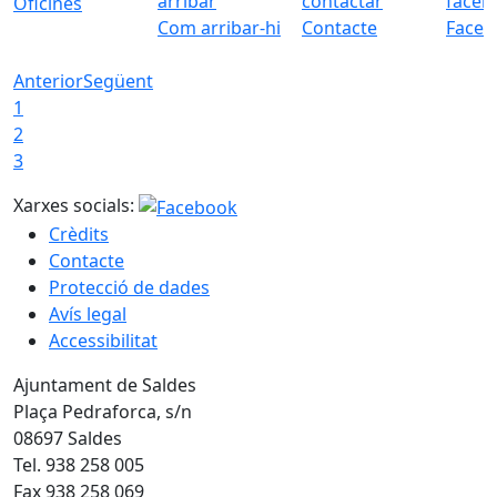
Oficines
Com arribar-hi
Contacte
Faceb
Anterior
Següent
1
2
3
Xarxes socials:
Crèdits
Contacte
Protecció de dades
Avís legal
Accessibilitat
Ajuntament de Saldes
Plaça Pedraforca, s/n
08697 Saldes
Tel. 938 258 005
Fax 938 258 069