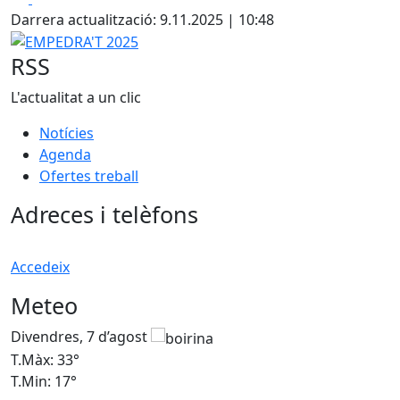
+
Darrera actualització: 9.11.2025 | 10:48
−
EMPEDRA'T 2025
RSS
L'actualitat a un clic
Notícies
Agenda
Ofertes treball
Adreces i telèfons
Accedeix
Meteo
Divendres, 7 d’agost
D
T.Màx: 33°
T
T.Min: 17°
T