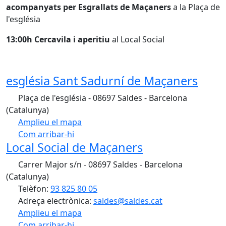
acompanyats per Esgrallats de Maçaners
a la Plaça de
l'església
13:00h Cercavila i aperitiu
al Local Social
església Sant Sadurní de Maçaners
Plaça de l'església - 08697 Saldes - Barcelona
(Catalunya)
Amplieu el mapa
Com arribar-hi
Leaflet
| ©
OpenStreetMap
contributors
Local Social de Maçaners
+
Carrer Major s/n - 08697 Saldes - Barcelona
−
(Catalunya)
Telèfon:
93 825 80 05
Adreça electrònica:
saldes@saldes.cat
Amplieu el mapa
Com arribar-hi