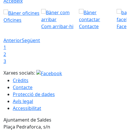
Accedeix
Oficines
Com arribar-hi
Contacte
Faceb
Anterior
Següent
1
2
3
Xarxes socials:
Crèdits
Contacte
Protecció de dades
Avís legal
Accessibilitat
Ajuntament de Saldes
Plaça Pedraforca, s/n