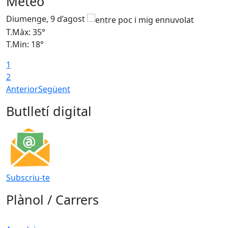
Meteo
Diumenge, 9 d’agost
D
T.Màx: 35°
T
T.Min: 18°
T
1
T
2
Anterior
Següent
Butlletí digital
Subscriu-te
Plànol / Carrers