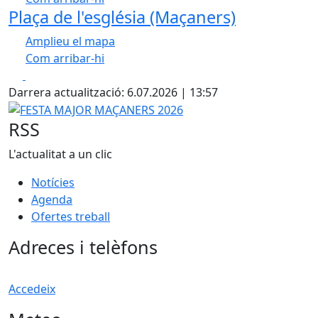
Leaflet
| ©
OpenStreetMap
contributors
Plaça de l'església (Maçaners)
+
Amplieu el mapa
−
Com arribar-hi
Leaflet
| ©
OpenStreetMap
contributors
Facebook
X
+
Darrera actualització: 6.07.2026 | 13:57
−
FESTA MAJOR MAÇANERS 2026
RSS
L'actualitat a un clic
Notícies
Agenda
Ofertes treball
Adreces i telèfons
Accedeix