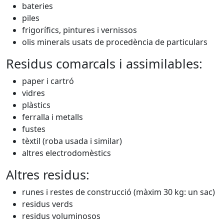
bateries
piles
frigorífics, pintures i vernissos
olis minerals usats de procedència de particulars
Residus comarcals i assimilables:
paper i cartró
vidres
plàstics
ferralla i metalls
fustes
tèxtil (roba usada i similar)
altres electrodomèstics
Altres residus:
runes i restes de construcció (màxim 30 kg: un sac)
residus verds
residus voluminosos