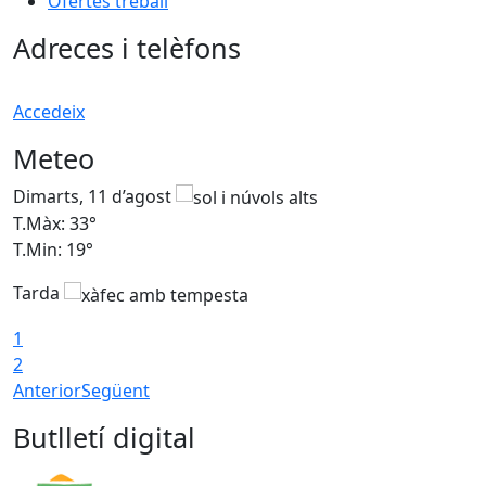
Ofertes treball
Adreces i telèfons
Accedeix
Meteo
Dimarts, 11 d’agost
D
T.Màx: 33°
T
T.Min: 19°
T
Tarda
T
1
2
Anterior
Següent
Butlletí digital