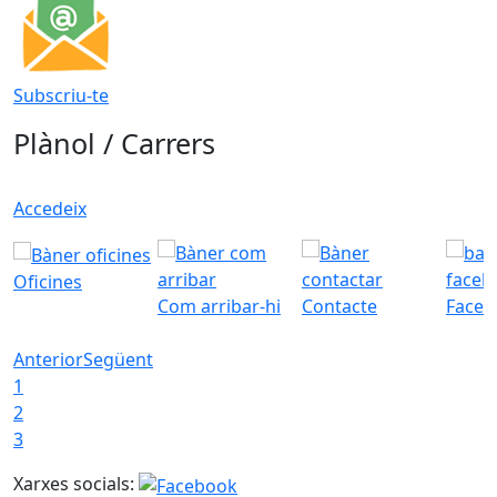
Subscriu-te
Plànol / Carrers
Accedeix
Oficines
Com arribar-hi
Contacte
Faceb
Anterior
Següent
1
2
3
Xarxes socials: