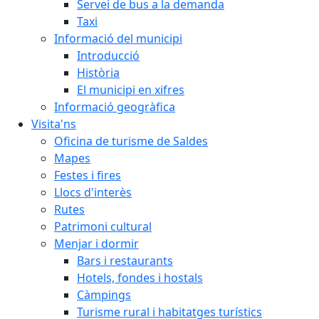
Servei de bus a la demanda
Taxi
Informació del municipi
Introducció
Història
El municipi en xifres
Informació geogràfica
Visita'ns
Oficina de turisme de Saldes
Mapes
Festes i fires
Llocs d'interès
Rutes
Patrimoni cultural
Menjar i dormir
Bars i restaurants
Hotels, fondes i hostals
Càmpings
Turisme rural i habitatges turístics