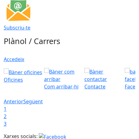
Subscriu-te
Plànol / Carrers
Accedeix
Oficines
Com arribar-hi
Contacte
Faceb
Anterior
Següent
1
2
3
Xarxes socials: