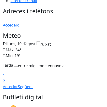
Ofertes treball
Adreces i telèfons
Accedeix
Meteo
Dilluns, 10 d’agost
D
T.Màx: 34°
T
T.Min: 19°
T
Tarda
T
1
2
Anterior
Següent
Butlletí digital