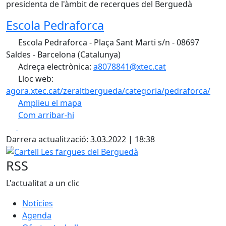
presidenta de l'àmbit de recerques del Berguedà
Escola Pedraforca
Escola Pedraforca - Plaça Sant Marti s/n - 08697
Saldes - Barcelona (Catalunya)
Adreça electrònica:
a8078841@xtec.cat
Lloc web:
agora.xtec.cat/zeraltbergueda/categoria/pedraforca/
Amplieu el mapa
Com arribar-hi
Leaflet
| ©
OpenStreetMap
contributors
Facebook
X
+
Darrera actualització: 3.03.2022 | 18:38
−
Cartell Les fargues del Berguedà
RSS
L'actualitat a un clic
Notícies
Agenda