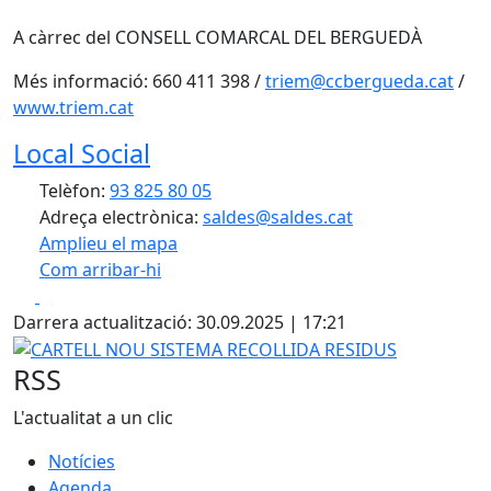
A càrrec del CONSELL COMARCAL DEL BERGUEDÀ
Més informació: 660 411 398 /
triem@ccbergueda.cat
/
www.triem.cat
Local Social
Telèfon:
93 825 80 05
Adreça electrònica:
saldes@saldes.cat
Amplieu el mapa
Com arribar-hi
Leaflet
| ©
OpenStreetMap
contributors
Facebook
X
+
Darrera actualització: 30.09.2025 | 17:21
−
CARTELL NOU SISTEMA RECOLLIDA RESIDUS
RSS
L'actualitat a un clic
Notícies
Agenda