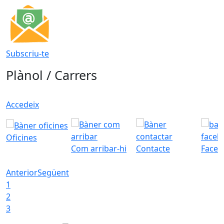
Subscriu-te
Plànol / Carrers
Accedeix
Oficines
Com arribar-hi
Contacte
Faceb
Anterior
Següent
1
2
3