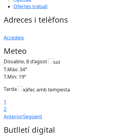
Ofertes treball
Adreces i telèfons
Accedeix
Meteo
Dissabte, 8 d’agost
D
T.Màx: 34°
T
T.Min: 19°
T
Tarda
T
1
2
Anterior
Següent
Butlletí digital