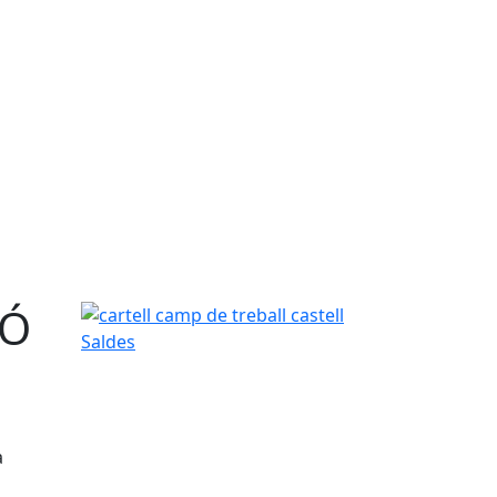
IÓ
cartell camp de treball castell Saldes
a