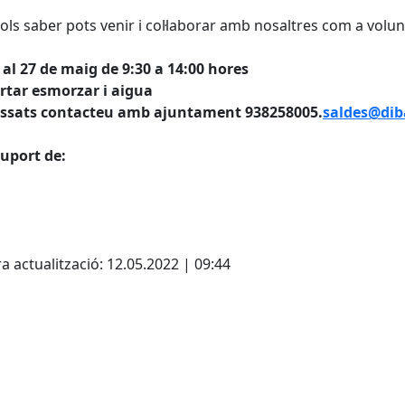
vols saber pots venir i col·laborar amb nosaltres com a volun
 al 27 de maig de 9:30 a 14:00 hores
rtar esmorzar i aigua
essats contacteu amb ajuntament 938258005.
saldes@dib
uport de:
cebook
X
a actualització: 12.05.2022 | 09:44