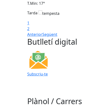
T.Min: 17°
Tarda
1
2
Anterior
Següent
Butlletí digital
Subscriu-te
Plànol / Carrers