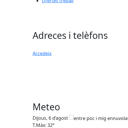
Ofertes treball
Adreces i telèfons
Accedeix
Meteo
Dijous, 6 d’agost
T.Màx: 32°