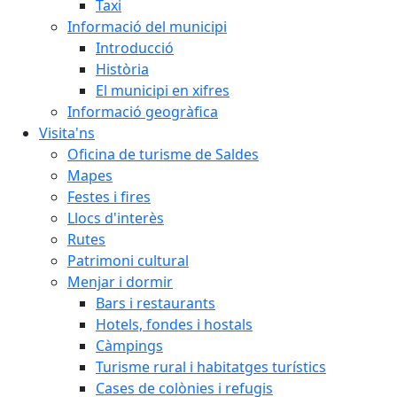
Taxi
Informació del municipi
Introducció
Història
El municipi en xifres
Informació geogràfica
Visita'ns
Oficina de turisme de Saldes
Mapes
Festes i fires
Llocs d'interès
Rutes
Patrimoni cultural
Menjar i dormir
Bars i restaurants
Hotels, fondes i hostals
Càmpings
Turisme rural i habitatges turístics
Cases de colònies i refugis