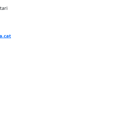
tari
a.cat