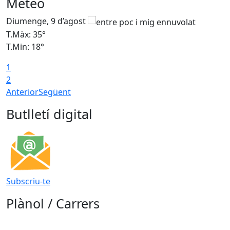
Meteo
Diumenge, 9 d’agost
D
T.Màx: 35°
T
T.Min: 18°
T
1
T
2
Anterior
Següent
Butlletí digital
Subscriu-te
Plànol / Carrers