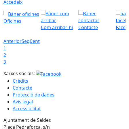
Accedeix
Oficines
Com arribar-hi
Contacte
Faceb
Anterior
Següent
1
2
3
Xarxes socials:
Crèdits
Contacte
Protecció de dades
Avís legal
Accessibilitat
Ajuntament de Saldes
Plaça Pedraforca, s/n