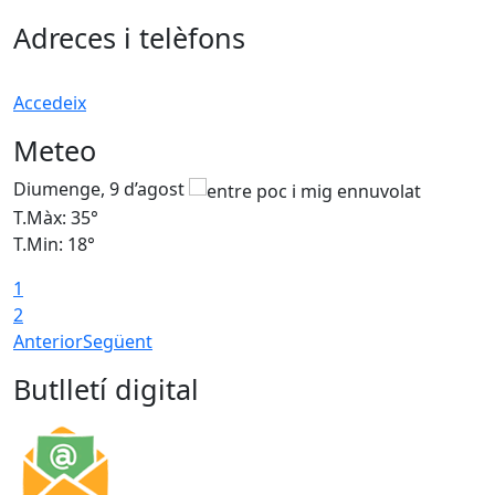
Adreces i telèfons
Accedeix
Meteo
Diumenge, 9 d’agost
D
T.Màx: 35°
T
T.Min: 18°
T
1
T
2
Anterior
Següent
Butlletí digital