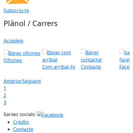
Subscriu-te
Plànol / Carrers
Accedeix
Oficines
Com arribar-hi
Contacte
Faceb
Anterior
Següent
1
2
3
Xarxes socials:
Crèdits
Contacte