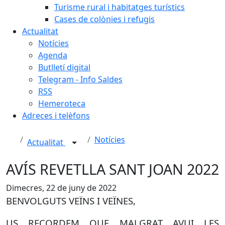
Turisme rural i habitatges turístics
Cases de colònies i refugis
Actualitat
Notícies
Agenda
Butlletí digital
Telegram - Info Saldes
RSS
Hemeroteca
Adreces i telèfons
Notícies
Actualitat
AVÍS REVETLLA SANT JOAN 2022
Dimecres, 22 de juny de 2022
BENVOLGUTS VEÏNS I VEÏNES,
US RECORDEM QUE MALGRAT AVUI LES