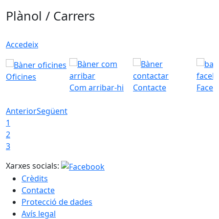
Plànol / Carrers
Accedeix
Oficines
Com arribar-hi
Contacte
Faceb
Anterior
Següent
1
2
3
Xarxes socials:
Crèdits
Contacte
Protecció de dades
Avís legal