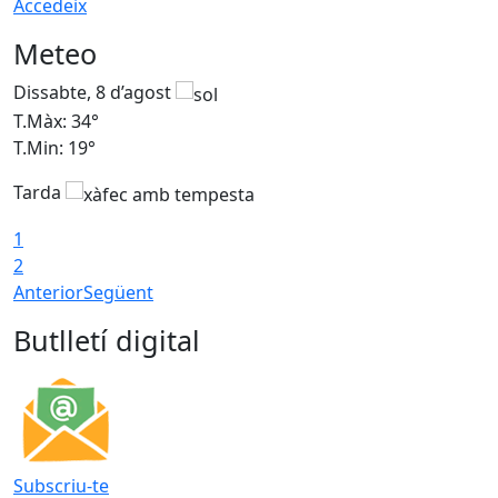
Accedeix
Meteo
Dissabte, 8 d’agost
D
T.Màx: 34°
T
T.Min: 19°
T
Tarda
T
1
2
Anterior
Següent
Butlletí digital
Subscriu-te