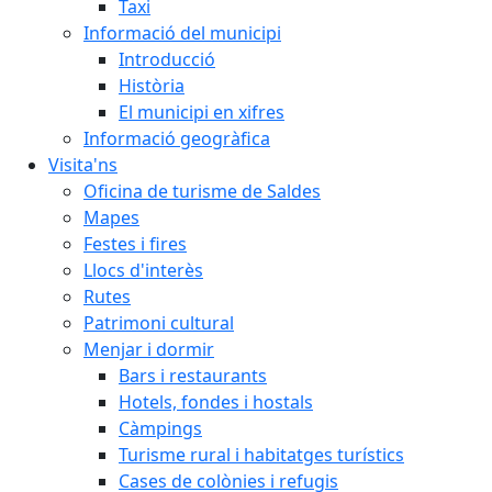
Taxi
Informació del municipi
Introducció
Història
El municipi en xifres
Informació geogràfica
Visita'ns
Oficina de turisme de Saldes
Mapes
Festes i fires
Llocs d'interès
Rutes
Patrimoni cultural
Menjar i dormir
Bars i restaurants
Hotels, fondes i hostals
Càmpings
Turisme rural i habitatges turístics
Cases de colònies i refugis