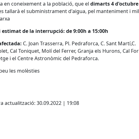
a en coneixement a la població, que el
dimarts 4 d'octubre
 es tallarà el subministrament d'aigua, pel manteniment i mi
xarxa
 estimat de la interrupció: de 9:00h a 15:00h
afectada:
C. Joan Trasserra, Pl. Pedraforca, C. Sant Martí,C.
let, Cal Toniquet, Molí del Ferrer, Granja els Hurons, Cal For
tge i el Centre Astronòmic del Pedraforca.
peu les molèsties
cebook
X
a actualització: 30.09.2022 | 19:08