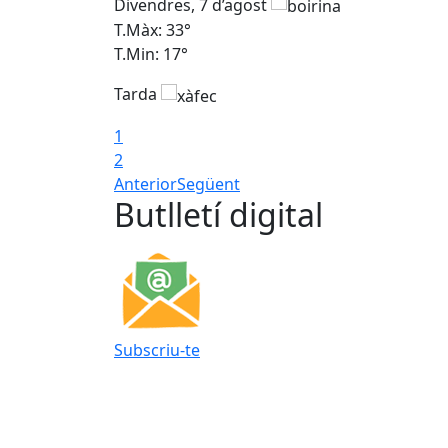
Divendres, 7 d’agost
T.Màx: 33°
T.Min: 17°
Tarda
1
2
Anterior
Següent
Butlletí digital
Subscriu-te