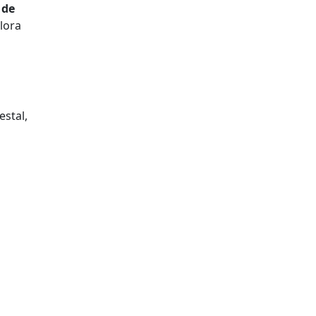
 de
llora
estal,