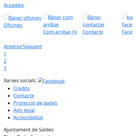
Accedeix
Oficines
Com arribar-hi
Contacte
Faceb
Anterior
Següent
1
2
3
Xarxes socials:
Crèdits
Contacte
Protecció de dades
Avís legal
Accessibilitat
Ajuntament de Saldes