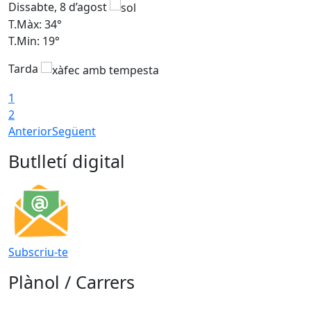
Dissabte, 8 d’agost
D
T.Màx: 34°
T
T.Min: 19°
T
Tarda
T
1
2
Anterior
Següent
Butlletí digital
Subscriu-te
Plànol / Carrers