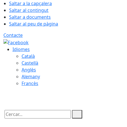
Saltar a la capçalera
Saltar al contingut
Saltar a documents
Saltar al peu de pàgina
Contacte
Idiomes
Català
Castellà
Anglès
Alemany
Francès
07.08.2026 | 12:24
Cercar: