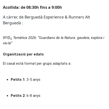
Acollida: de 08:30h fins a 9:00h
A càrrec de
Berguedà Experience & Runners Alt 
Berguedà :
ðŸŒ¿ 
Temàtica 2026: “Guardians de la Natura: gaudeix, explora i 
viu-la”
Organització per edats
El casal està format per grups adaptats a :
Petits 1:
 3-5 anys
Petits 2:
 6-8 anys