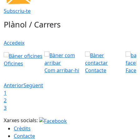
Subscriu-te
Plànol / Carrers
Accedeix
Oficines
Com arribar-hi
Contacte
Faceb
Anterior
Següent
1
2
3
Xarxes socials:
Crèdits
Contacte