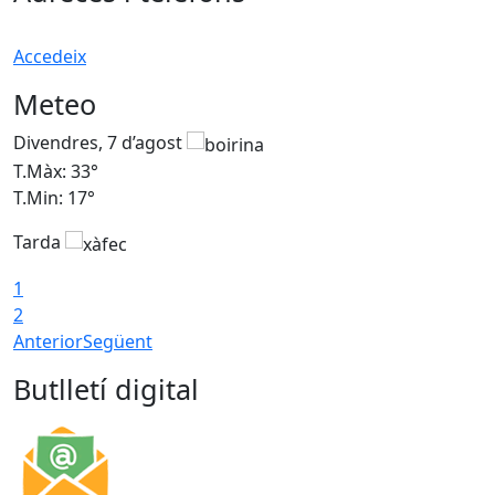
Accedeix
Meteo
Divendres, 7 d’agost
D
T.Màx: 33°
T
T.Min: 17°
T
Tarda
T
1
2
Anterior
Següent
Butlletí digital