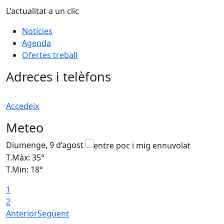
L'actualitat a un clic
Notícies
Agenda
Ofertes treball
Adreces i telèfons
Accedeix
Meteo
Diumenge, 9 d’agost
D
T.Màx: 35°
T
T.Min: 18°
T
1
T
2
Anterior
Següent