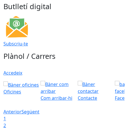
Butlletí digital
Subscriu-te
Plànol / Carrers
Accedeix
Oficines
Com arribar-hi
Contacte
Faceb
Anterior
Següent
1
2