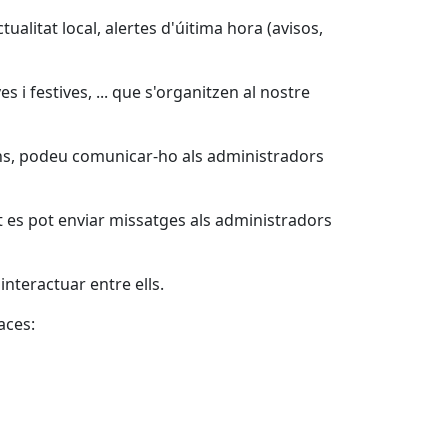
alitat local, alertes d'úitima hora (avisos,
 i festives, ... que s'organitzen al nostre
eïns, podeu comunicar-ho als administradors
t es pot enviar missatges als administradors
nteractuar entre ells.
aces: