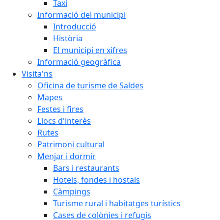
Taxi
Informació del municipi
Introducció
Història
El municipi en xifres
Informació geogràfica
Visita'ns
Oficina de turisme de Saldes
Mapes
Festes i fires
Llocs d'interès
Rutes
Patrimoni cultural
Menjar i dormir
Bars i restaurants
Hotels, fondes i hostals
Càmpings
Turisme rural i habitatges turístics
Cases de colònies i refugis