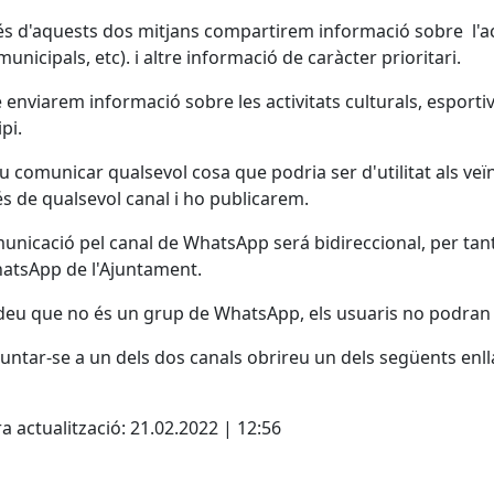
és d'aquests dos mitjans compartirem informació sobre l'actu
municipals, etc). i altre informació de caràcter prioritari.
enviarem informació sobre les activitats culturals, esportives
pi.
eu comunicar qualsevol cosa que podria ser d'utilitat als v
és de qualsevol canal i ho publicarem.
unicació pel canal de WhatsApp será bidireccional, per tan
atsApp de l'Ajuntament.
eu que no és un grup de WhatsApp, els usuaris no podran i
untar-se a un dels dos canals obrireu un dels següents enll
cebook
X
a actualització: 21.02.2022 | 12:56