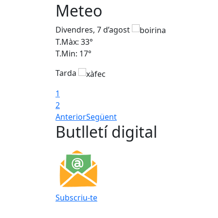
Meteo
Divendres, 7 d’agost
T.Màx: 33°
T.Min: 17°
Tarda
1
2
Anterior
Següent
Butlletí digital
Subscriu-te