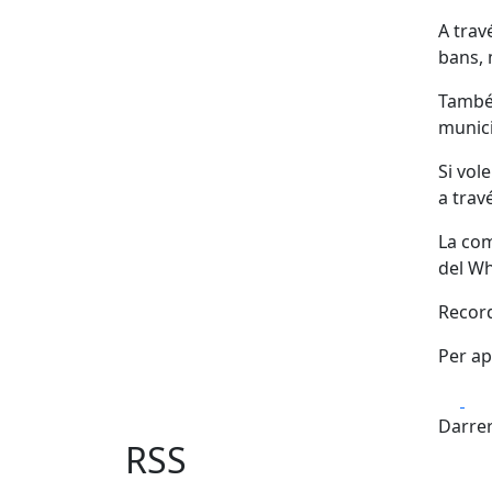
A trav
bans, 
També 
munici
Si vol
a trav
La com
del Wh
Record
Per ap
Fa
Darrer
RSS