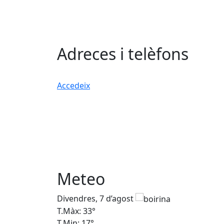
Adreces i telèfons
Accedeix
Meteo
Divendres, 7 d’agost
T.Màx: 33°
T.Min: 17°