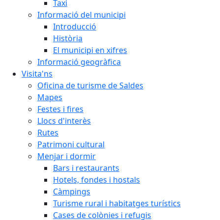
Taxi
Informació del municipi
Introducció
Història
El municipi en xifres
Informació geogràfica
Visita'ns
Oficina de turisme de Saldes
Mapes
Festes i fires
Llocs d'interès
Rutes
Patrimoni cultural
Menjar i dormir
Bars i restaurants
Hotels, fondes i hostals
Càmpings
Turisme rural i habitatges turístics
Cases de colònies i refugis