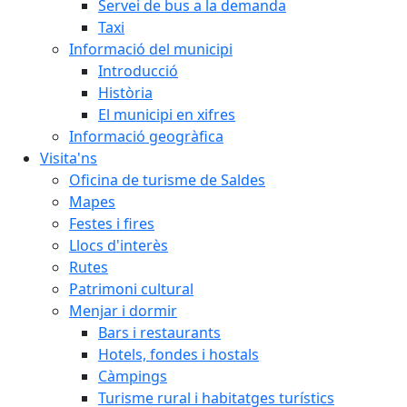
Servei de bus a la demanda
Taxi
Informació del municipi
Introducció
Història
El municipi en xifres
Informació geogràfica
Visita'ns
Oficina de turisme de Saldes
Mapes
Festes i fires
Llocs d'interès
Rutes
Patrimoni cultural
Menjar i dormir
Bars i restaurants
Hotels, fondes i hostals
Càmpings
Turisme rural i habitatges turístics