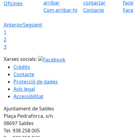
Oficines
Com arribar-hi
Contacte
Faceb
Anterior
Següent
1
2
3
Xarxes socials:
Crèdits
Contacte
Protecció de dades
Avís legal
Accessibilitat
Ajuntament de Saldes
Plaça Pedraforca, s/n
08697 Saldes
Tel. 938 258 005