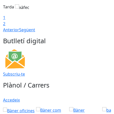
Tarda
T
1
2
Anterior
Següent
Butlletí digital
Subscriu-te
Plànol / Carrers
Accedeix