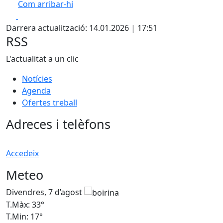
Com arribar-hi
Leaflet
| ©
OpenStreetMap
contributors
Facebook
X
+
Darrera actualització: 14.01.2026 | 17:51
−
RSS
L'actualitat a un clic
Notícies
Agenda
Ofertes treball
Adreces i telèfons
Accedeix
Meteo
Divendres, 7 d’agost
D
T.Màx: 33°
T
T.Min: 17°
T