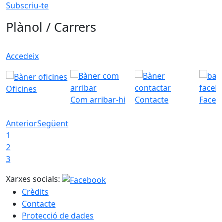
Subscriu-te
Plànol / Carrers
Accedeix
Oficines
Com arribar-hi
Contacte
Faceb
Anterior
Següent
1
2
3
Xarxes socials:
Crèdits
Contacte
Protecció de dades