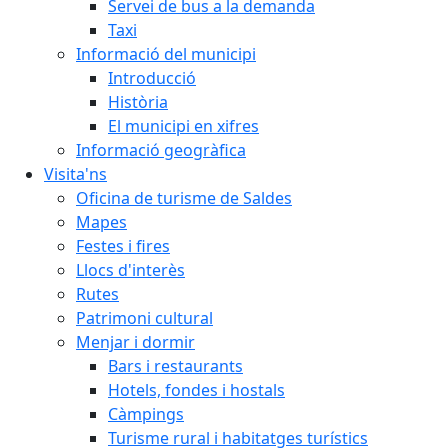
Servei de bus a la demanda
Taxi
Informació del municipi
Introducció
Història
El municipi en xifres
Informació geogràfica
Visita'ns
Oficina de turisme de Saldes
Mapes
Festes i fires
Llocs d'interès
Rutes
Patrimoni cultural
Menjar i dormir
Bars i restaurants
Hotels, fondes i hostals
Càmpings
Turisme rural i habitatges turístics