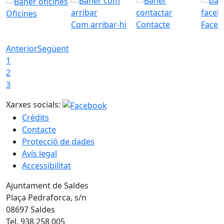
Oficines
Com arribar-hi
Contacte
Faceb
Anterior
Següent
1
2
3
Xarxes socials:
Crèdits
Contacte
Protecció de dades
Avís legal
Accessibilitat
Ajuntament de Saldes
Plaça Pedraforca, s/n
08697 Saldes
Tel. 938 258 005