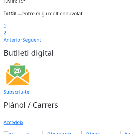
T.Min: 19°
T
Tarda
T
1
2
Anterior
Següent
Butlletí digital
Subscriu-te
Plànol / Carrers
Accedeix