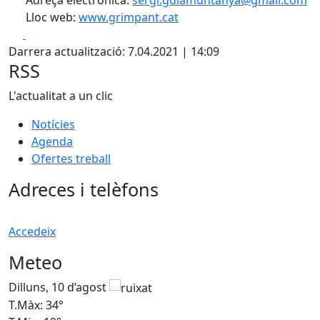
Lloc web:
www.grimpant.cat
Facebook
X
Darrera actualització: 7.04.2021 | 14:09
RSS
L'actualitat a un clic
Notícies
Agenda
Ofertes treball
Adreces i telèfons
Accedeix
Meteo
Dilluns, 10 d’agost
D
T.Màx: 34°
T