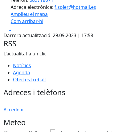
Adreça electrònica:
f.soler@hotmail.es
Amplieu el mapa
Com arribar-hi
Leaflet
| ©
OpenStreetMap
contributors
Facebook
X
+
Darrera actualització: 29.09.2023 | 17:58
−
RSS
L'actualitat a un clic
Notícies
Agenda
Ofertes treball
Adreces i telèfons
Accedeix
Meteo