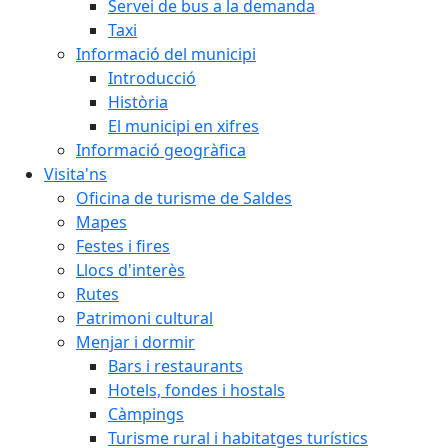
Servei de bus a la demanda
Taxi
Informació del municipi
Introducció
Història
El municipi en xifres
Informació geogràfica
Visita'ns
Oficina de turisme de Saldes
Mapes
Festes i fires
Llocs d'interès
Rutes
Patrimoni cultural
Menjar i dormir
Bars i restaurants
Hotels, fondes i hostals
Càmpings
Turisme rural i habitatges turístics