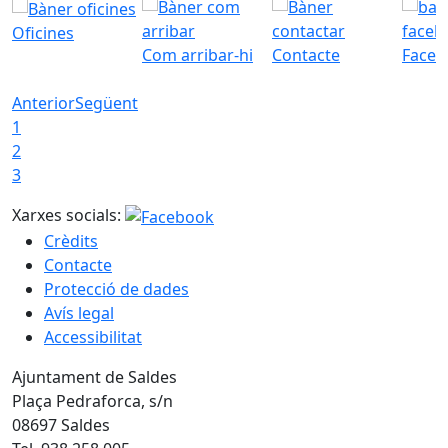
Oficines
Com arribar-hi
Contacte
Faceb
Anterior
Següent
1
2
3
Xarxes socials:
Crèdits
Contacte
Protecció de dades
Avís legal
Accessibilitat
Ajuntament de Saldes
Plaça Pedraforca, s/n
08697 Saldes