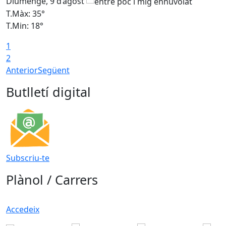
Diumenge, 9 d’agost
D
T.Màx: 35°
T
T.Min: 18°
T
1
T
2
Anterior
Següent
Butlletí digital
Subscriu-te
Plànol / Carrers
Accedeix