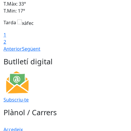
T.Màx: 33°
T
T.Min: 17°
T
Tarda
T
1
2
Anterior
Següent
Butlletí digital
Subscriu-te
Plànol / Carrers
Accedeix