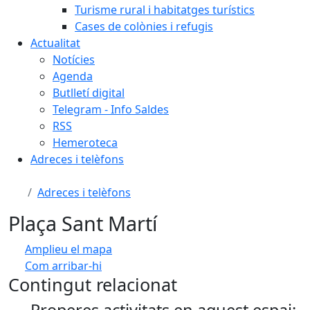
Turisme rural i habitatges turístics
Cases de colònies i refugis
Actualitat
Notícies
Agenda
Butlletí digital
Telegram - Info Saldes
RSS
Hemeroteca
Adreces i telèfons
Adreces i telèfons
Plaça Sant Martí
Amplieu el mapa
Com arribar-hi
Leaflet
| ©
OpenStreetMap
contributors
Contingut relacionat
+
Properes activitats en aquest espai: