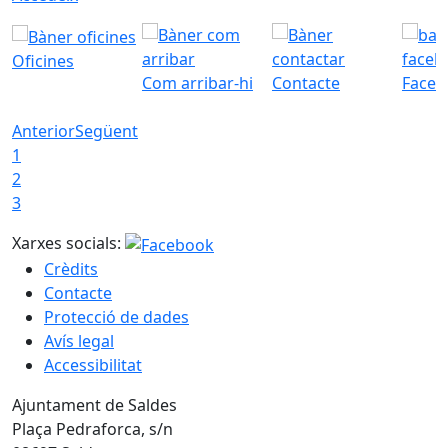
Oficines
Com arribar-hi
Contacte
Faceb
Anterior
Següent
1
2
3
Xarxes socials:
Crèdits
Contacte
Protecció de dades
Avís legal
Accessibilitat
Ajuntament de Saldes
Plaça Pedraforca, s/n