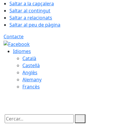
Saltar a la capçalera
Saltar al contingut
Saltar a relacionats
Saltar al peu de pàgina
Contacte
Idiomes
Català
Castellà
Anglès
Alemany
Francès
06.08.2026 | 16:52
Cercar: