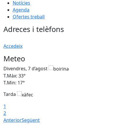
Notícies
Agenda
Ofertes treball
Adreces i telèfons
Accedeix
Meteo
Divendres, 7 d’agost
D
T.Màx: 33°
T
T.Min: 17°
T
Tarda
T
1
2
Anterior
Següent