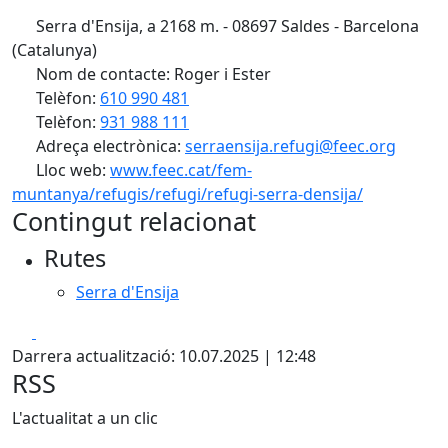
Serra d'Ensija, a 2168 m. - 08697 Saldes - Barcelona
(Catalunya)
Nom de contacte: Roger i Ester
Telèfon:
610 990 481
Telèfon:
931 988 111
Adreça electrònica:
serraensija.refugi@feec.org
Lloc web:
www.feec.cat/fem-
muntanya/refugis/refugi/refugi-serra-densija/
Contingut relacionat
Rutes
Serra d'Ensija
Facebook
X
Darrera actualització: 10.07.2025 | 12:48
RSS
L'actualitat a un clic