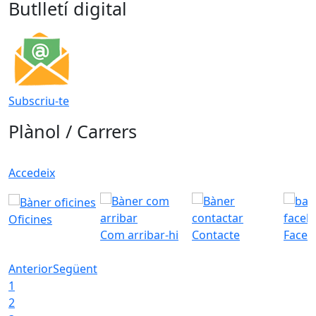
Butlletí digital
Subscriu-te
Plànol / Carrers
Accedeix
Oficines
Com arribar-hi
Contacte
Faceb
Anterior
Següent
1
2