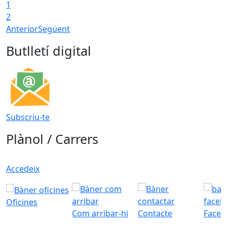
1
T
2
Anterior
Següent
Butlletí digital
Subscriu-te
Plànol / Carrers
Accedeix
Oficines
Com arribar-hi
Contacte
Faceb