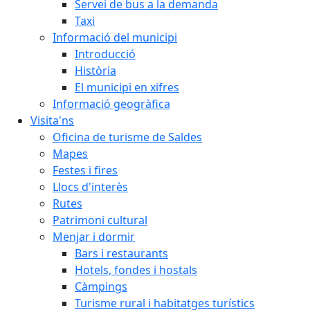
Servei de bus a la demanda
Taxi
Informació del municipi
Introducció
Història
El municipi en xifres
Informació geogràfica
Visita'ns
Oficina de turisme de Saldes
Mapes
Festes i fires
Llocs d'interès
Rutes
Patrimoni cultural
Menjar i dormir
Bars i restaurants
Hotels, fondes i hostals
Càmpings
Turisme rural i habitatges turístics