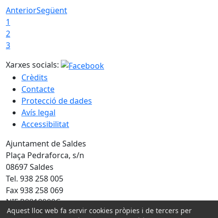
Anterior
Següent
1
2
3
Xarxes socials:
Crèdits
Contacte
Protecció de dades
Avís legal
Accessibilitat
Ajuntament de Saldes
Plaça Pedraforca, s/n
08697 Saldes
Tel. 938 258 005
Fax 938 258 069
NIF P0818900C
Aquest lloc web fa servir cookies pròpies i de tercers per