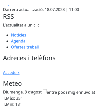
Facebook
X
+
Darrera actualització: 18.07.2023 | 11:00
−
RSS
L'actualitat a un clic
Notícies
Agenda
Ofertes treball
Adreces i telèfons
Accedeix
Meteo
Diumenge, 9 d’agost
D
T.Màx: 35°
T
T.Min: 18°
T