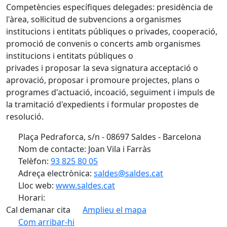
Competències específiques delegades: presidència de
l'àrea, sol·licitud de subvencions a organismes
institucions i entitats públiques o privades, cooperació,
promoció de convenis o concerts amb organismes
institucions i entitats públiques o
privades i proposar la seva signatura acceptació o
aprovació, proposar i promoure projectes, plans o
programes d'actuació, incoació, seguiment i impuls de
la tramitació d'expedients i formular propostes de
resolució.
Plaça Pedraforca, s/n - 08697 Saldes - Barcelona
Nom de contacte: Joan Vila i Farràs
Telèfon:
93 825 80 05
Adreça electrònica:
saldes@saldes.cat
Lloc web:
www.saldes.cat
Horari:
Cal demanar cita
Amplieu el mapa
Com arribar-hi
Leaflet
| ©
OpenStreetMap
contributors