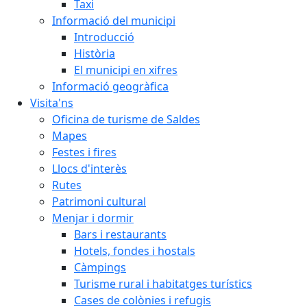
Taxi
Informació del municipi
Introducció
Història
El municipi en xifres
Informació geogràfica
Visita'ns
Oficina de turisme de Saldes
Mapes
Festes i fires
Llocs d'interès
Rutes
Patrimoni cultural
Menjar i dormir
Bars i restaurants
Hotels, fondes i hostals
Càmpings
Turisme rural i habitatges turístics
Cases de colònies i refugis