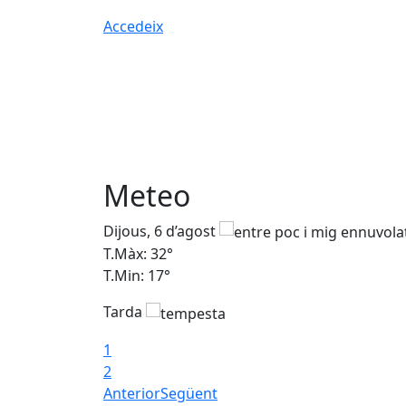
Accedeix
Meteo
Dijous, 6 d’agost
T.Màx: 32°
T.Min: 17°
Tarda
1
2
Anterior
Següent