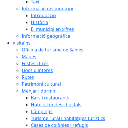
Taxi
Informació del municipi
Introducció
Història
El municipi en xifres
Informació geogràfica
Visita'ns
Oficina de turisme de Saldes
Mapes
Festes i fires
Llocs d'interès
Rutes
Patrimoni cultural
Menjar i dormir
Bars i restaurants
Hotels, fondes i hostals
Càmpings
Turisme rural i habitatges turístics
Cases de colònies i refugis