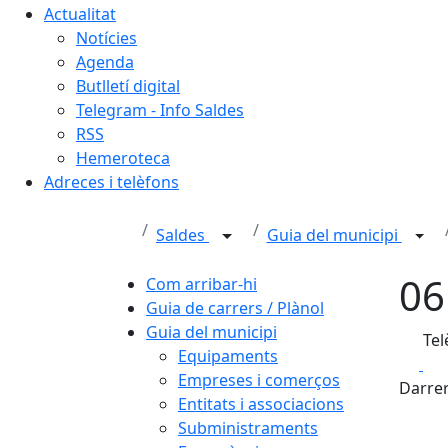
Actualitat
Notícies
Agenda
Butlletí digital
Telegram - Info Saldes
RSS
Hemeroteca
Adreces i telèfons
Saldes
Guia del municipi
06
Com arribar-hi
Guia de carrers / Plànol
Guia del municipi
Tel
Equipaments
Fa
Empreses i comerços
Darrer
Entitats i associacions
Subministraments