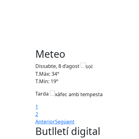
Meteo
Dissabte, 8 d’agost
T.Màx: 34°
T.Min: 19°
Tarda
1
2
Anterior
Següent
Butlletí digital