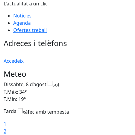
L'actualitat a un clic
Notícies
Agenda
Ofertes treball
Adreces i telèfons
Accedeix
Meteo
Dissabte, 8 d’agost
D
T.Màx: 34°
T
T.Min: 19°
T
Tarda
T
1
2