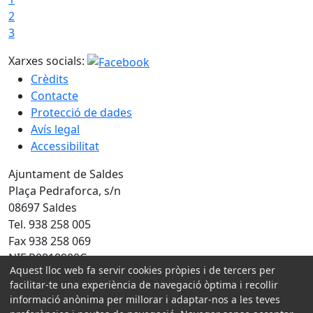
2
3
Xarxes socials:
Crèdits
Contacte
Protecció de dades
Avís legal
Accessibilitat
Ajuntament de Saldes
Plaça Pedraforca, s/n
08697 Saldes
Tel. 938 258 005
Fax 938 258 069
NIF P0818900C
Aquest lloc web fa servir cookies pròpies i de tercers per
facilitar-te una experiència de navegació òptima i recollir
Amb la col·laboració de:
informació anònima per millorar i adaptar-nos a les teves