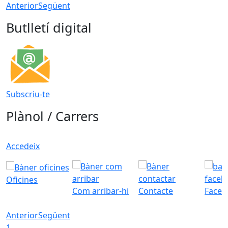
Anterior
Següent
Butlletí digital
Subscriu-te
Plànol / Carrers
Accedeix
Oficines
Com arribar-hi
Contacte
Faceb
Anterior
Següent
1