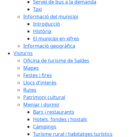
Servei de bus a la demanda
Taxi
Informació del municipi
Introducció
Història
El municipi en xifres
Informació geogràfica
Visita'ns
Oficina de turisme de Saldes
Mapes
Festes i fires
Llocs d'interès
Rutes
Patrimoni cultural
Menjar i dormir
Bars i restaurants
Hotels, fondes i hostals
Càmpings
Turisme rural i habitatges turístics