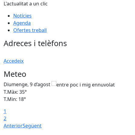
L'actualitat a un clic
Notícies
Agenda
Ofertes treball
Adreces i telèfons
Accedeix
Meteo
Diumenge, 9 d’agost
D
T.Màx: 35°
T
T.Min: 18°
T
1
T
2
Anterior
Següent