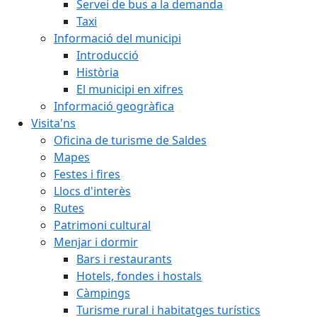
Servei de bus a la demanda
Taxi
Informació del municipi
Introducció
Història
El municipi en xifres
Informació geogràfica
Visita'ns
Oficina de turisme de Saldes
Mapes
Festes i fires
Llocs d'interès
Rutes
Patrimoni cultural
Menjar i dormir
Bars i restaurants
Hotels, fondes i hostals
Càmpings
Turisme rural i habitatges turístics