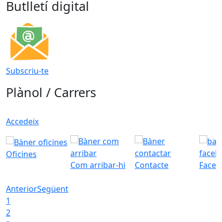
Butlletí digital
Subscriu-te
Plànol / Carrers
Accedeix
Oficines
Com arribar-hi
Contacte
Faceb
Anterior
Següent
1
2