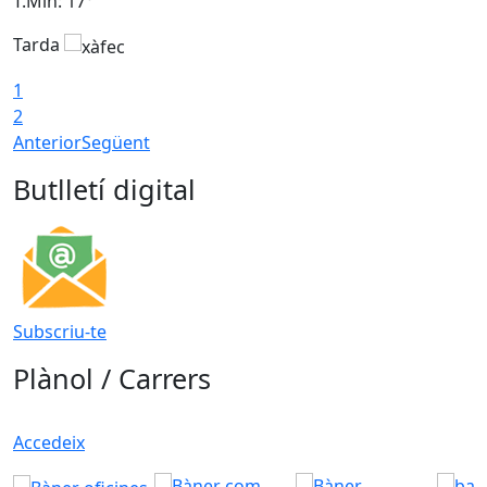
T.Min: 17°
T
Tarda
T
1
2
Anterior
Següent
Butlletí digital
Subscriu-te
Plànol / Carrers
Accedeix