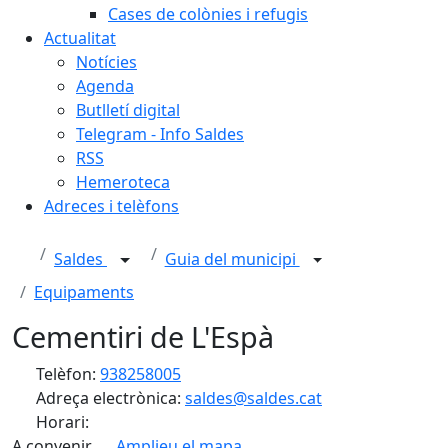
Cases de colònies i refugis
Actualitat
Notícies
Agenda
Butlletí digital
Telegram - Info Saldes
RSS
Hemeroteca
Adreces i telèfons
Saldes
Guia del municipi
Equipaments
Cementiri de L'Espà
Telèfon:
938258005
Adreça electrònica:
saldes@saldes.cat
Horari:
A convenir
Amplieu el mapa