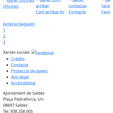
Oficines
Com arribar-hi
Contacte
Faceb
Anterior
Següent
1
2
3
Xarxes socials:
Crèdits
Contacte
Protecció de dades
Avís legal
Accessibilitat
Ajuntament de Saldes
Plaça Pedraforca, s/n
08697 Saldes
Tel. 938 258 005