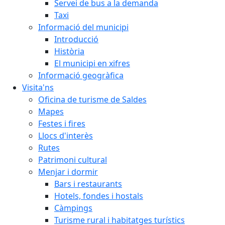
Servei de bus a la demanda
Taxi
Informació del municipi
Introducció
Història
El municipi en xifres
Informació geogràfica
Visita'ns
Oficina de turisme de Saldes
Mapes
Festes i fires
Llocs d'interès
Rutes
Patrimoni cultural
Menjar i dormir
Bars i restaurants
Hotels, fondes i hostals
Càmpings
Turisme rural i habitatges turístics