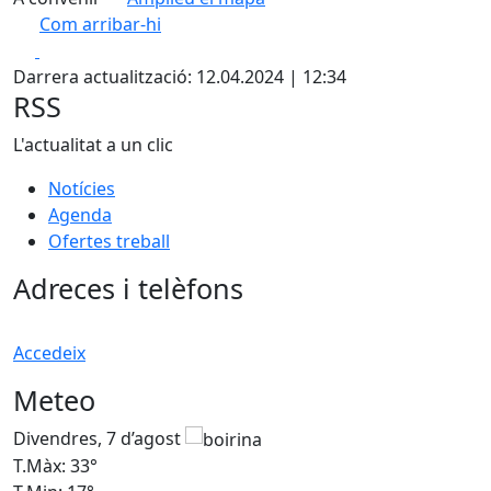
Com arribar-hi
Leaflet
| ©
OpenStreetMap
contributors
Facebook
X
+
Darrera actualització: 12.04.2024 | 12:34
−
RSS
L'actualitat a un clic
Notícies
Agenda
Ofertes treball
Adreces i telèfons
Accedeix
Meteo
Divendres, 7 d’agost
D
T.Màx: 33°
T