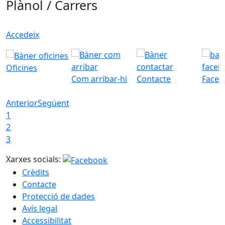
Plànol / Carrers
Accedeix
Oficines
Com arribar-hi
Contacte
Faceb
Anterior
Següent
1
2
3
Xarxes socials:
Crèdits
Contacte
Protecció de dades
Avís legal
Accessibilitat