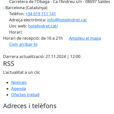
Carretera de l'Obaga - Ca l'Andreu s/n - 08697 Saldes
- Barcelona (Catalunya)
Telèfon:
+34 619 111 141
Adreça electrònica:
info@hotelindret.cat
Lloc web:
hotelindret.cat/
Horari:
Horari de recepció: de 16 a 21h
Amplieu el mapa
Com arribar-hi
Leaflet
| ©
OpenStreetMap
contributors
Facebook
X
+
Darrera actualització: 27.11.2024 | 12:00
−
RSS
L'actualitat a un clic
Notícies
Agenda
Ofertes treball
Adreces i telèfons