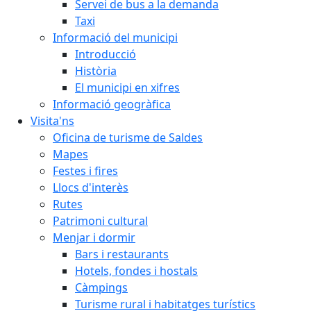
Servei de bus a la demanda
Taxi
Informació del municipi
Introducció
Història
El municipi en xifres
Informació geogràfica
Visita'ns
Oficina de turisme de Saldes
Mapes
Festes i fires
Llocs d'interès
Rutes
Patrimoni cultural
Menjar i dormir
Bars i restaurants
Hotels, fondes i hostals
Càmpings
Turisme rural i habitatges turístics