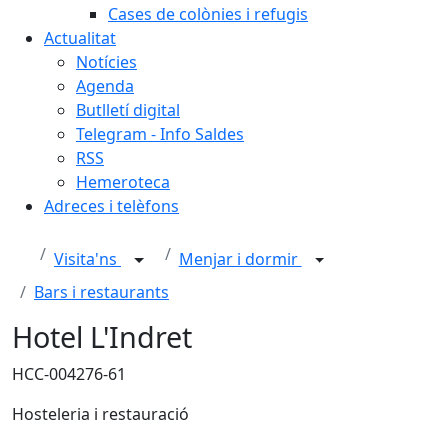
Cases de colònies i refugis
Actualitat
Notícies
Agenda
Butlletí digital
Telegram - Info Saldes
RSS
Hemeroteca
Adreces i telèfons
Visita'ns
Menjar i dormir
Bars i restaurants
Hotel L'Indret
HCC-004276-61
Hosteleria i restauració