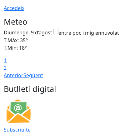
Accedeix
Meteo
Diumenge, 9 d’agost
D
T.Màx: 35°
T
T.Min: 18°
T
1
T
2
Anterior
Següent
Butlletí digital
Subscriu-te