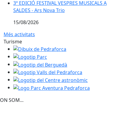
3ª EDICIÓ FESTIVAL VESPRES MUSICALS A SALDES - Ars
3ª EDICIÓ FESTIVAL VESPRES MUSICALS A
SALDES - Ars Nova Trio
15/08/2026
Més activitats
Turisme
Dibuix de Pedraforca
Logotip Parc
Logotip del Berguedà
Logotip Valls del Pedraforca
Logotip del Centre astronòmic
Logo Parc Aventura Pedraforca
ON SOM...