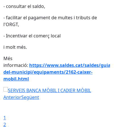
Social
 saldo,
Divendres 24 d'o
l pagament de multes i tributs de
Social
Dissabte 25 d'oct
el comerç local
Social
Dilluns 27 d'octu
Social
https://www.saldes.cat/saldes/guia-
i/equipaments/2162-caixer-
ðŸ“ž
Per a més infor
ðŸ“±
Telèfon: 660 41 1
ðŸŒ
Web:
www.triem.
CA MÒBIL I CAIXER MÒBIL
âœ‰️
Correu:
triem@c
Anterior
Següent
Iniciar presentació
IMPLANTACIÓ NOU SIS
Aturar presentació
1
2