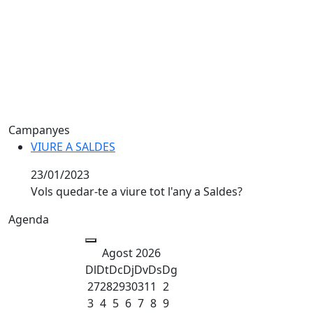
Campanyes
VIURE A SALDES
VIURE A SALDES
23/01/2023
Vols quedar-te a viure tot l'any a Saldes?
Agenda
Agost 2026
Dl
Dt
Dc
Dj
Dv
Ds
Dg
27
28
29
30
31
1
2
3
4
5
6
7
8
9