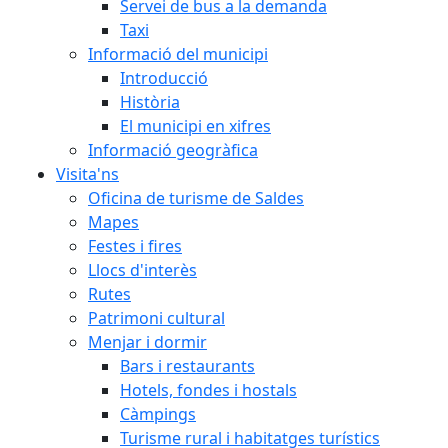
Servei de bus a la demanda
Taxi
Informació del municipi
Introducció
Història
El municipi en xifres
Informació geogràfica
Visita'ns
Oficina de turisme de Saldes
Mapes
Festes i fires
Llocs d'interès
Rutes
Patrimoni cultural
Menjar i dormir
Bars i restaurants
Hotels, fondes i hostals
Càmpings
Turisme rural i habitatges turístics