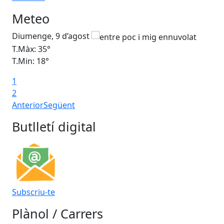
Accedeix
Meteo
Diumenge, 9 d’agost
Dil
T.Màx: 35°
T.M
T.Min: 18°
T.M
1
Ta
2
Anterior
Següent
Butlletí digital
Subscriu-te
Plànol / Carrers