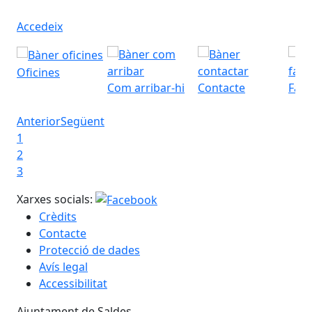
Accedeix
Oficines
Com arribar-hi
Contacte
Fac
Anterior
Següent
1
2
3
Xarxes socials:
Crèdits
Contacte
Protecció de dades
Avís legal
Accessibilitat