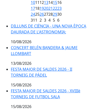
10
11
12
13
14
15
16
17
18
19
20
21
22
23
24
25
26
27
28
29
30
31
1
2
3
4
5
6
DILLUNS DE CIÈNCIA - UNA NOVA ÈPOCA DAURADA D
DILLUNS DE CIÈNCIA - UNA NOVA ÈPOCA
DAURADA DE L'ASTRONOMIA:
10/08/2026
CONCERT BELÉN BANDERA & JAUME LLOMBART
CONCERT BELÉN BANDERA & JAUME
LLOMBART
13/08/2026
FESTA MAJOR DE SALDES 2026 - II TORNEIG DE PÀDEL
FESTA MAJOR DE SALDES 2026 - II
TORNEIG DE PÀDEL
15/08/2026
FESTA MAJOR DE SALDES 2026 - XVIIIè TORNEIG DE F
FESTA MAJOR DE SALDES 2026 - XVIIIè
TORNEIG DE FUTBOL SALA
15/08/2026