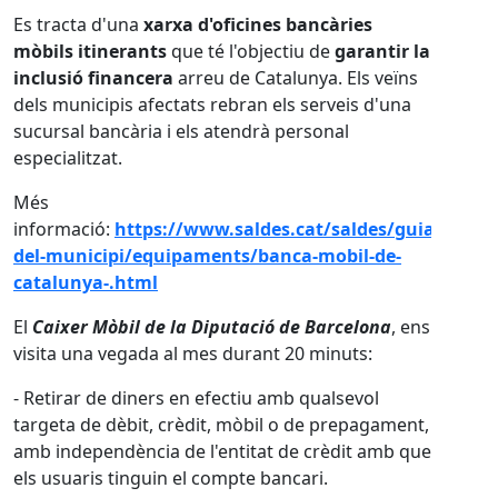
afavorir una millor ge
una
xarxa d'oficines bancàries
rants
que té l'objectiu de
garantir la
ðŸ‘¥
Xerrades informa
ancera
arreu de Catalunya. Els veïns
Vine a conèixer totes l
s afectats rebran els serveis d'una
ària i els atendrà personal
ðŸ“
Dia
: Divendres 24 
ðŸ“
Lloc
: Local Social
https://www.saldes.cat/saldes/guia-
DIA: 30 D'OCTUBRE A 
i/equipaments/banca-mobil-de-
oberta a tota la ciutad
html
www.bergueda.cat/vid
il de la Diputació de Barcelona
, ens
egada al mes durant 20 minuts:
ðŸ—“️
Punts informat
diners en efectiu amb qualsevol
Recull el material, res
èbit, crèdit, mòbil o de prepagament,
activa els clauers:
ència de l'entitat de crèdit amb que
inguin el compte bancari.
Dijous 23 d'octub