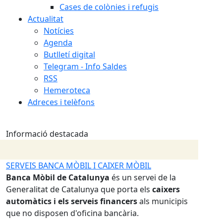
Cases de colònies i refugis
Actualitat
Notícies
Agenda
Butlletí digital
Telegram - Info Saldes
RSS
Hemeroteca
Adreces i telèfons
Informació destacada
CA MÒBIL I CAIXER MÒBIL
IMPLANTACIÓ NOU SI
 de Catalunya
és un servei de la
RESIDUS A SALDES
de Catalunya que porta els
caixers
A partir de l'
1 de nove
 els serveis financers
als municipis
implementarem, de la 
sen d'oficina bancària.
del Berguedà, contenid