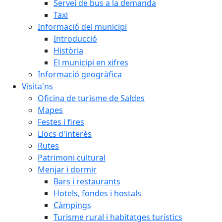
Servei de bus a la demanda
Taxi
Informació del municipi
Introducció
Història
El municipi en xifres
Informació geogràfica
Visita'ns
Oficina de turisme de Saldes
Mapes
Festes i fires
Llocs d'interès
Rutes
Patrimoni cultural
Menjar i dormir
Bars i restaurants
Hotels, fondes i hostals
Càmpings
Turisme rural i habitatges turístics