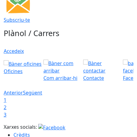
Subscriu-te
Plànol / Carrers
Accedeix
Oficines
Com arribar-hi
Contacte
Faceb
Anterior
Següent
1
2
3
Xarxes socials:
Crèdits