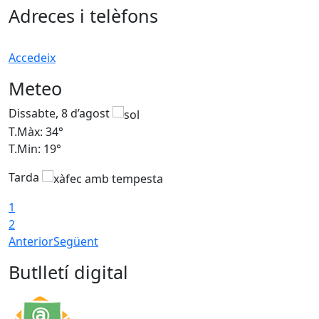
Adreces i telèfons
Accedeix
Meteo
Dissabte, 8 d’agost
D
T.Màx: 34°
T
T.Min: 19°
T
Tarda
T
1
2
Anterior
Següent
Butlletí digital