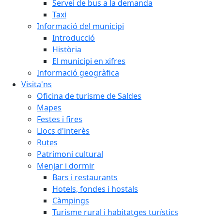
Servei de bus a la demanda
Taxi
Informació del municipi
Introducció
Història
El municipi en xifres
Informació geogràfica
Visita'ns
Oficina de turisme de Saldes
Mapes
Festes i fires
Llocs d'interès
Rutes
Patrimoni cultural
Menjar i dormir
Bars i restaurants
Hotels, fondes i hostals
Càmpings
Turisme rural i habitatges turístics