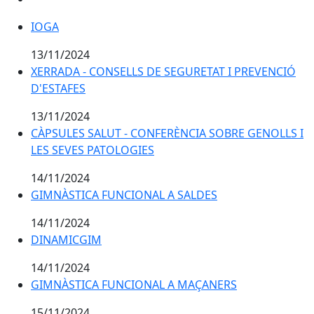
IOGA
IOGA
13/11/2024
XERRADA - CONSELLS DE SEGURETAT I PREVENCIÓ
XERRADA - CONSELLS DE SEGURETAT I PREVENCIÓ
D'ESTAFES
D'ESTAFES
13/11/2024
CÀPSULES SALUT - CONFERÈNCIA SOBRE GENOLLS I
LES SEVES PATOLOGIES
14/11/2024
GIMNÀSTICA FUNCIONAL A SALDES
GIMNÀSTICA FUNCIONAL A SALDES
14/11/2024
DINAMICGIM
DINAMICGIM
14/11/2024
GIMNÀSTICA FUNCIONAL A MAÇANERS
GIMNÀSTICA FUNCIONAL A MAÇANERS
15/11/2024