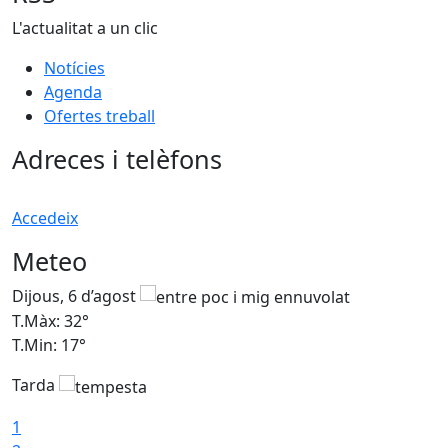
L'actualitat a un clic
Notícies
Agenda
Ofertes treball
Adreces i telèfons
Accedeix
Meteo
Dijous, 6 d’agost
D
T.Màx: 32°
T
T.Min: 17°
T
Tarda
T
1