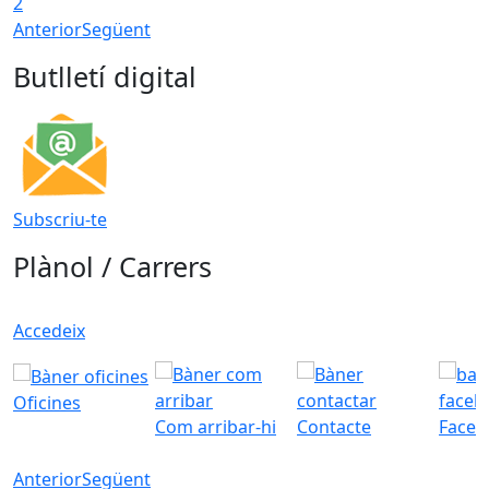
2
Anterior
Següent
Butlletí digital
Subscriu-te
Plànol / Carrers
Accedeix
Oficines
Com arribar-hi
Contacte
Faceb
Anterior
Següent