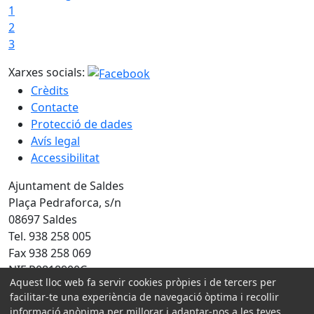
1
2
3
Xarxes socials:
Crèdits
Contacte
Protecció de dades
Avís legal
Accessibilitat
Ajuntament de Saldes
Plaça Pedraforca, s/n
08697 Saldes
Tel. 938 258 005
Fax 938 258 069
NIF P0818900C
Aquest lloc web fa servir cookies pròpies i de tercers per
facilitar-te una experiència de navegació òptima i recollir
Amb la col·laboració de:
informació anònima per millorar i adaptar-nos a les teves