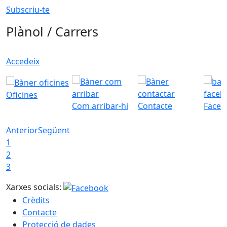
Subscriu-te
Plànol / Carrers
Accedeix
Oficines
Com arribar-hi
Contacte
Faceb
Anterior
Següent
1
2
3
Xarxes socials:
Crèdits
Contacte
Protecció de dades