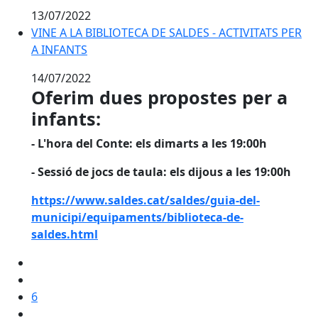
13/07/2022
VINE A LA BIBLIOTECA DE SALDES - ACTIVITATS PER A
VINE A LA BIBLIOTECA DE SALDES - ACTIVITATS PER
A INFANTS
14/07/2022
Oferim dues propostes per a
infants:
- L'hora del Conte: els dimarts a les 19:00h
- Sessió de jocs de taula: els dijous a les 19:00h
https://www.saldes.cat/saldes/guia-del-
municipi/equipaments/biblioteca-de-
saldes.html
6