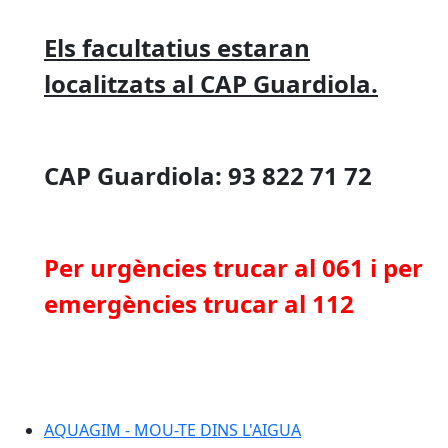
Els facultatius estaran
localitzats al CAP Guardiola.
CAP Guardiola: 93 822 71 72
Per urgències trucar al 061 i per
emergències trucar al 112
AQUAGIM - MOU-TE DINS L'AIGUA
AQUAGIM - MOU-TE DINS L'AIGUA