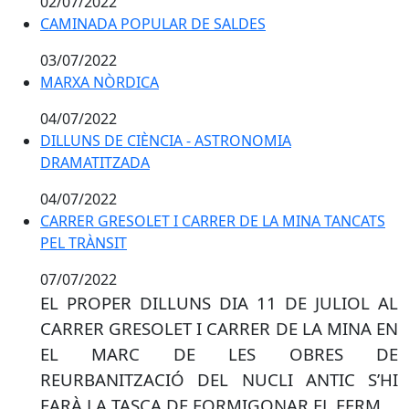
02/07/2022
CAMINADA POPULAR DE SALDES
CAMINADA POPULAR DE SALDES
03/07/2022
MARXA NÒRDICA
MARXA NÒRDICA
04/07/2022
DILLUNS DE CIÈNCIA - ASTRONOMIA DRAMATITZADA
DILLUNS DE CIÈNCIA - ASTRONOMIA
DRAMATITZADA
04/07/2022
CARRER GRESOLET I CARRER DE LA MINA TANCATS
PEL TRÀNSIT
07/07/2022
EL PROPER DILLUNS DIA 11 DE JULIOL AL
CARRER GRESOLET I CARRER DE LA MINA EN
EL MARC DE LES OBRES DE
REURBANITZACIÓ DEL NUCLI ANTIC S’HI
FARÀ LA TASCA DE FORMIGONAR EL FERM.