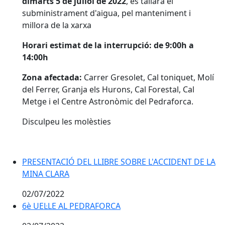
dimarts 5 de juliol de 2022
, es tallarà el
subministrament d'aigua, pel manteniment i
millora de la xarxa
Horari estimat de la interrupció: de 9:00h a
14:00h
Zona afectada:
Carrer Gresolet, Cal toniquet, Molí
del Ferrer, Granja els Hurons, Cal Forestal, Cal
Metge i el Centre Astronòmic del Pedraforca.
Disculpeu les molèsties
PRESENTACIÓ DEL LLIBRE SOBRE L'ACCIDENT DE LA 
PRESENTACIÓ DEL LLIBRE SOBRE L'ACCIDENT DE LA
MINA CLARA
02/07/2022
6è UEL·LE AL PEDRAFORCA
6è UEL·LE AL PEDRAFORCA