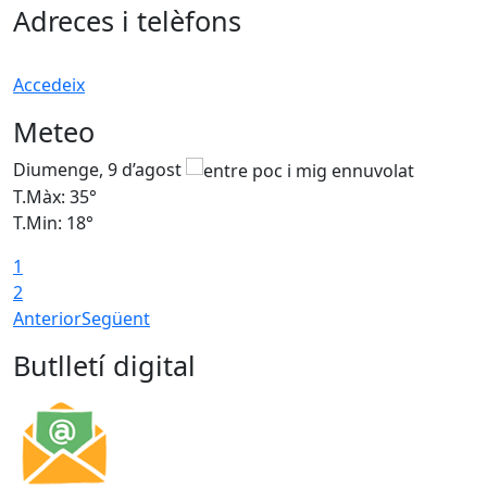
Adreces i telèfons
Accedeix
Meteo
Diumenge, 9 d’agost
D
T.Màx: 35°
T
T.Min: 18°
T
1
T
2
Anterior
Següent
Butlletí digital